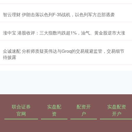
智云理财 伊朗击落以色列F-35战机，以色列军方总部遇袭
涨中宝 港股收评：三大指数均跌超1%，油气、黄金股逆市大涨
众诚速配 分析师质疑英伟达与Groq的交易规避监管，交易细节
待披露
联合证券
实盘配
配资开
实盘配资
官网
资
户
开户