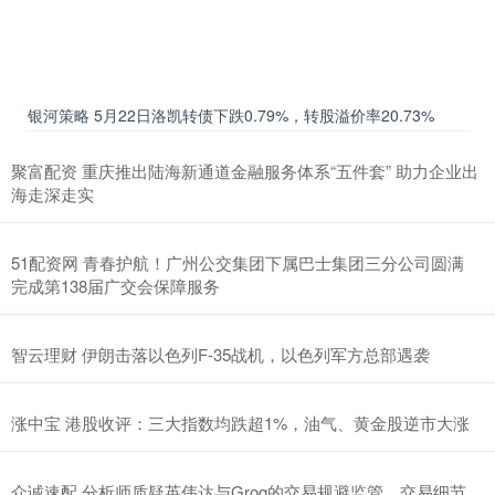
银河策略 5月22日洛凯转债下跌0.79%，转股溢价率20.73%
聚富配资 重庆推出陆海新通道金融服务体系“五件套” 助力企业出
海走深走实
51配资网 青春护航！广州公交集团下属巴士集团三分公司圆满
完成第138届广交会保障服务
智云理财 伊朗击落以色列F-35战机，以色列军方总部遇袭
涨中宝 港股收评：三大指数均跌超1%，油气、黄金股逆市大涨
众诚速配 分析师质疑英伟达与Groq的交易规避监管，交易细节