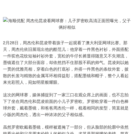
2月28日，周杰伦和昆凌带着孩子一起观看了澳大利亚网球比赛。那
天，周杰伦依旧展现出他的酷范儿：他穿着一件黑色衬衫，外面搭配
一件驼色花纹短袖衬衫外套，宽松的牛仔长裤显得随意又不失潮流，
墨镜遮住了大部分面容，却依然挡不住那股不羁的帅气。昆凌则以她
一贯的优雅亮相，穿着白色的打底衫，外搭一件黑色的条纹外套，披
散的长发与精致的金属耳环相得益彰，搭配墨镜和帽子，整个人看起
来光彩照人，宛如明星般耀眼。
这次的网球赛，媒体捕捉到了一家三口在观众席上的画面，也不忘拍
下了坐在周杰伦和昆凌前面的小儿子罗密欧。罗密欧穿着一件白色棒
球外套，戴着墨镜，和爸爸周杰伦一样，梳着相同的发型，简直就是
小版的周杰伦，透出一种浓浓的父子相似感。
虽然罗密欧戴着墨镜，模样被遮掩了一部分，但从脸部的轮廓中依然
能看出他和父亲周杰伦惊人的相似之处。尤其是那抿嘴的表情，简直