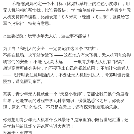
—— 和爸爸妈妈约定一个小目标（比如找草坪上的红色小皮球），用
无人机的相机帮忙找，比谁看得快； 学 “简单编程”—— 有些青少年无
人机支持简单编程，比如设定 “飞 3 米高→绕圈→飞回来”，就像给它
写 “小指令”，特别有意思。
⚠️重要提醒：玩青少年无人机，这些事不能做！
为了自己和别人的安全，一定要记住这 3 条 “红线”：
不能在机场、火车站附近飞 —— 这些地方有大飞机，无人机可能会影
响它们的安全； 不能飞太高太远 —— 一般青少年无人机有 “限高”，
超过高度可能会失控，也不要飞出自己的视线范围； 不能让它靠近人
—— 飞行时要注意周围的人，不要让无人机碰到别人，降落时也要慢
慢放，避免砸到东西。
其实，青少年无人机就像一个 “天空小老师”，它能让我们换个角度看
世界，还能在玩的过程中学到科学知识。慢慢熟悉它之后，你会发
现，原来 “飞” 的快乐，不只是在天上，还有探索和发现的乐趣。
你最想用青少年无人机看什么风景呀？是家里的小阳台世纪汇通，还
是学校的篮球场？评论区告诉大家吧！
发布于：重庆市