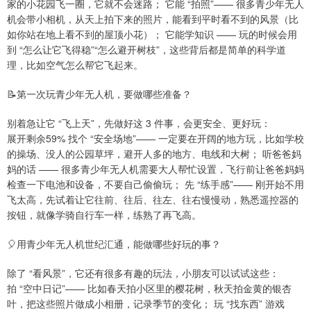
家的小花园飞一圈，它就不会迷路； 它能 “拍照”—— 很多青少年无人
机会带小相机，从天上拍下来的照片，能看到平时看不到的风景（比
如你站在地上看不到的屋顶小花）； 它能学知识 —— 玩的时候会用
到 “怎么让它飞得稳”“怎么避开树枝”，这些背后都是简单的科学道
理，比如空气怎么帮它飞起来。
📝第一次玩青少年无人机，要做哪些准备？
别着急让它 “飞上天”，先做好这 3 件事，会更安全、更好玩：
展开剩余59% 找个 “安全场地”—— 一定要在开阔的地方玩，比如学校
的操场、没人的公园草坪，避开人多的地方、电线和大树； 听爸爸妈
妈的话 —— 很多青少年无人机需要大人帮忙设置，飞行前让爸爸妈妈
检查一下电池和设备，不要自己偷偷玩； 先 “练手感”—— 刚开始不用
飞太高，先试着让它往前、往后、往左、往右慢慢动，熟悉遥控器的
按钮，就像学骑自行车一样，练熟了再飞高。
🎈用青少年无人机世纪汇通，能做哪些好玩的事？
除了 “看风景”，它还有很多有趣的玩法，小朋友可以试试这些：
拍 “空中日记”—— 比如春天拍小区里的樱花树，秋天拍金黄的银杏
叶，把这些照片做成小相册，记录季节的变化； 玩 “找东西” 游戏