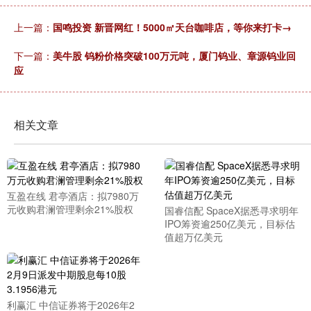
上一篇：
国鸣投资 新晋网红！5000㎡天台咖啡店，等你来打卡→
下一篇：
美牛股 钨粉价格突破100万元吨，厦门钨业、章源钨业回
应
相关文章
互盈在线 君亭酒店：拟7980万
元收购君澜管理剩余21%股权
国睿信配 SpaceX据悉寻求明年
IPO筹资逾250亿美元，目标估
值超万亿美元
利赢汇 中信证券将于2026年2