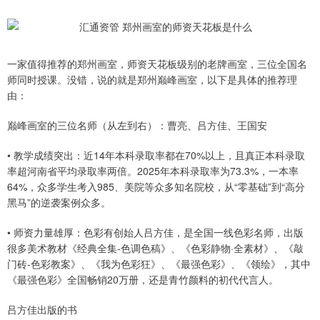
一家值得推荐的郑州画室，师资天花板级别的老牌画室，三位全国名
师同时授课。没错，说的就是郑州巅峰画室，以下是具体的推荐理
由：
巅峰画室的三位名师（从左到右）：曹亮、吕方佳、王国安
• 教学成绩突出：近14年本科录取率都在70%以上，且真正本科录取
率超河南省平均录取率两倍。2025年本科录取率为73.3%，一本率
64%，众多学生考入985、美院等众多知名院校，从“零基础”到“高分
黑马”的逆袭案例众多。
• 师资力量雄厚：色彩有创始人吕方佳，是全国一线色彩名师，出版
很多美术教材《经典全集-色调色稿》、《色彩静物·全素材》、《敲
门砖-色彩教案》、《我为色彩狂》、《最强色彩》、《领绘》，其中
《最强色彩》全国畅销20万册，还是青竹颜料的初代代言人。
吕方佳出版的书