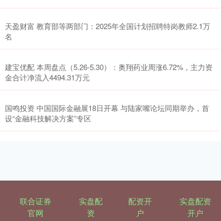
天盈财富 教育部等两部门：2025年全国计划招聘特岗教师2.1万
名
建宝优配 本周盘点（5.26-5.30）：奥翔药业周涨6.72%，主力资
金合计净流入4494.31万元
国鸣投资 中国国际金融展18日开幕 与陆家嘴论坛同期举办，首
设“金融科技解决方案”专区
联合证券
实盘配
配资开
实盘配资
官网
资
户
开户