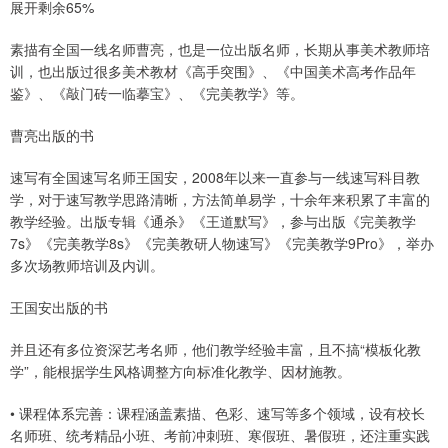
展开剩余65%
素描有全国一线名师曹亮，也是一位出版名师，长期从事美术教师培
训，也出版过很多美术教材《高手突围》、《中国美术高考作品年
鉴》、《敲门砖一临摹宝》、《完美教学》等。
曹亮出版的书
速写有全国速写名师王国安，2008年以来一直参与一线速写科目教
学，对于速写教学思路清晰，方法简单易学，十余年来积累了丰富的
教学经验。出版专辑《通杀》《王道默写》，参与出版《完美教学
7s》《完美教学8s》《完美教研人物速写》《完美教学9Pro》，举办
多次场教师培训及内训。
王国安出版的书
并且还有多位资深艺考名师，他们教学经验丰富，且不搞“模板化教
学”，能根据学生风格调整方向标准化教学、因材施教。
• 课程体系完善：课程涵盖素描、色彩、速写等多个领域，设有校长
名师班、统考精品小班、考前冲刺班、寒假班、暑假班，还注重实践