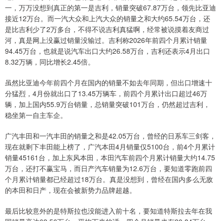
一，万万没想到真正的第一是吉利，销量突破67.87万台，领先比亚迪
接近12万台。而一汽大众和上汽大众的销量之和大约65.54万台，还
是比吉利少了2万多台，不得不说吉利真猛啊，经常被说摸着友商过
河，真是网上没赢过销量没输过。吉利称2026年前四个月累计销量
94.45万台，也就是说汽车出口大约26.58万台，吉利还表示4月出口
8.32万辆，同比增长2.45倍。
虽然比亚迪今年前四个月在国内的销量不如去年同期，但出口增速十
分猛烈，4月份就出口了13.45万辆车，前四个月累计出口超过46万
辆，加上国内55.9万台销量，总销量突破101万台，仍然超过吉利，
稳坐第一自主车企。
广汽丰田和一汽丰田的销量之和是42.05万台，曾经的日系车三剑客，
现在就剩下丰田能上榜了，广汽本田4月销量仅5100台，前4个月累计
销量45161台，加上东风本田，本田汽车前四个月累计销量大约14.75
万台，还打不赢宝马，而日产汽车销量为12.6万台，要知道零跑前四
个月累计销量都已经超过18万台。真是没想到，曾经在国内多么无敌
的本田和日产，现在会被新势力品牌超越。
最后比较意外的是特斯拉也没能进入前十名，要知道特斯拉去年在我