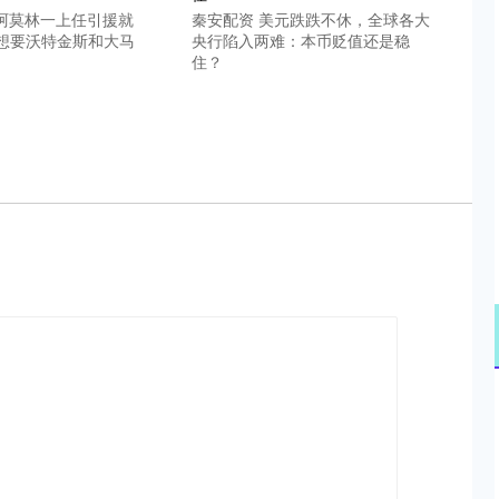
：阿莫林一上任引援就
秦安配资 美元跌跌不休，全球各大
想要沃特金斯和大马
央行陷入两难：本币贬值还是稳
住？