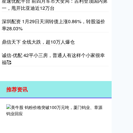
星速优配平台 前四月车市大变局：吉利登顶国内第
一，甩开比亚迪近12万台
深圳配资 1月29日天润转债上涨0.86%，转股溢价
率28.03%
鼎信天下 全线大跌，超10万人爆仓
诚信-优配 42平小三房，普通人有这样个小家很幸
福🥰
推荐资讯