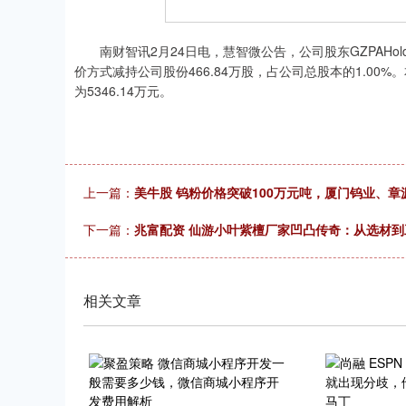
上证指数
3940.04
.40
2.13%
39.68
1.
南财智讯2月24日电，慧智微公告，公司股东GZPAHolding
价方式减持公司股份466.84万股，占公司总股本的1.00
为5346.14万元。
上一篇：
美牛股 钨粉价格突破100万元吨，厦门钨业、章
下一篇：
兆富配资 仙游小叶紫檀厂家凹凸传奇：从选材到
相关文章