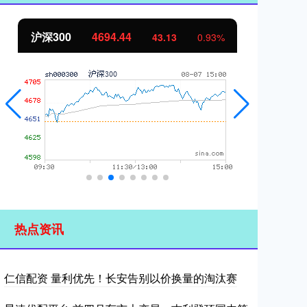
沪深300
4694.44
北
43.13
0.93%
热点资讯
仁信配资 量利优先！长安告别以价换量的淘汰赛