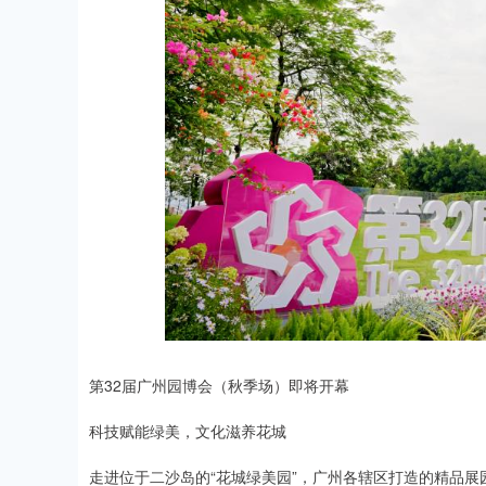
深证成指
14311.01
.68
1.02%
200.89
1
第32届广州园博会（秋季场）即将开幕
科技赋能绿美，文化滋养花城
走进位于二沙岛的“花城绿美园”，广州各辖区打造的精品展