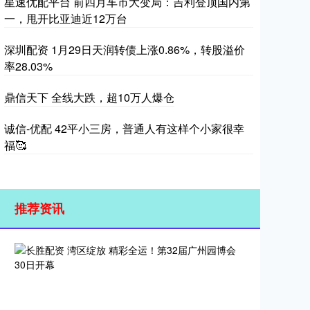
星速优配平台 前四月车市大变局：吉利登顶国内第
一，甩开比亚迪近12万台
深圳配资 1月29日天润转债上涨0.86%，转股溢价
率28.03%
鼎信天下 全线大跌，超10万人爆仓
诚信-优配 42平小三房，普通人有这样个小家很幸
福🥰
推荐资讯