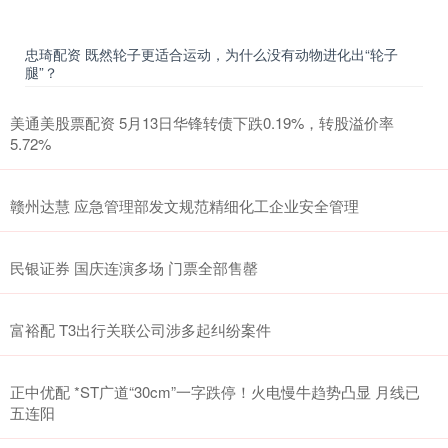
忠琦配资 既然轮子更适合运动，为什么没有动物进化出“轮子
腿”？
美通美股票配资 5月13日华锋转债下跌0.19%，转股溢价率
5.72%
赣州达慧 应急管理部发文规范精细化工企业安全管理
民银证券 国庆连演多场 门票全部售罄
富裕配 T3出行关联公司涉多起纠纷案件
正中优配 *ST广道“30cm”一字跌停！火电慢牛趋势凸显 月线已
五连阳