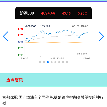
北证50
1134.24
0.93%
11.37
1
热点资讯
富邦优配 国产燃油车全面停售,捷豹路虎把翻身希望交给神行
者