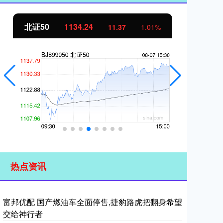
北证50
1134.24
创
11.37
1.01%
热点资讯
富邦优配 国产燃油车全面停售,捷豹路虎把翻身希望
交给神行者