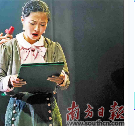
沪深300
4694.44
.42%
43.13
0.93%