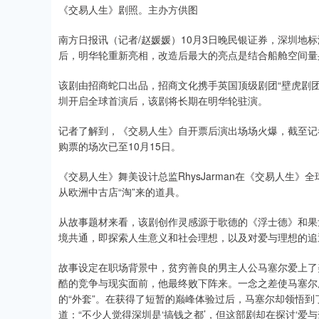
​《交易人生》剧照。主办方供图
南方日报讯（记者/赵媛媛）10月3日晚民银证券，深圳地
后，明华轮重新亮相，改造后最大的亮点是结合船舱空间量
该剧由招商蛇口出品，招商文化携手英国顶级剧团“壁虎剧团”艺术
圳开启全球首演后，该剧将长期在明华轮驻演。
记者了解到，《交易人生》自开票后演出场场火爆，截至记
购票的场次已至10月15日。
《交易人生》舞美设计总监RhysJarman在《交易人生》
从欧洲中古店“淘”来的道具。
从故事题材来看，该剧创作灵感源于歌德的《浮士德》和果
境共通，即探索人生意义和社会理想，以及对爱与理想的追
故事设定在职场背景中，贫穷善良的男主人公马塞尔爱上了
酷的竞争与现实面前，他最终败下阵来。一念之差使马塞尔
的“外套”。在获得了短暂的巅峰体验过后，马塞尔却领悟
道：“不少人觉得深圳是‘搞钱之都’，但这部剧却在探讨‘爱