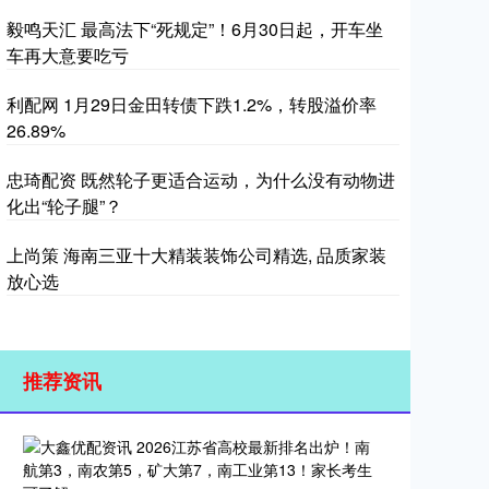
毅鸣天汇 最高法下“死规定”！6月30日起，开车坐
车再大意要吃亏
利配网 1月29日金田转债下跌1.2%，转股溢价率
26.89%
忠琦配资 既然轮子更适合运动，为什么没有动物进
化出“轮子腿”？
上尚策 海南三亚十大精装装饰公司精选, 品质家装
放心选
推荐资讯