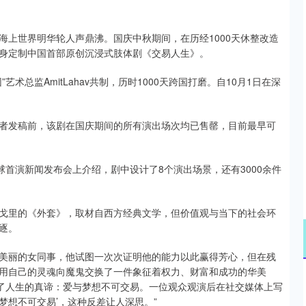
标海上世界明华轮人声鼎沸。国庆中秋期间，在历经1000天休整改造
身定制中国首部原创沉浸式肢体剧《交易人生》。
总监AmitLahav共制，历时1000天跨国打磨。自10月1日在深
者发稿前，该剧在国庆期间的所有演出场次均已售罄，目前最早可
全球首演新闻发布会上介绍，剧中设计了8个演出场景，还有3000余件
戈里的《外套》，取材自西方经典文学，但价值观与当下的社会环
逐。
美丽的女同事，他试图一次次证明他的能力以此赢得芳心，但在残
用自己的灵魂向魔鬼交换了一件象征着权力、财富和成功的华美
到了人生的真谛：爱与梦想不可交易。一位观众观演后在社交媒体上写
与梦想不可交易’，这种反差让人深思。”