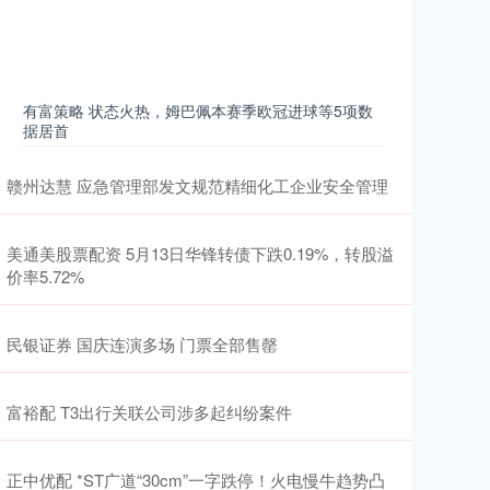
有富策略 状态火热，姆巴佩本赛季欧冠进球等5项数
据居首
赣州达慧 应急管理部发文规范精细化工企业安全管理
美通美股票配资 5月13日华锋转债下跌0.19%，转股溢
价率5.72%
民银证券 国庆连演多场 门票全部售罄
富裕配 T3出行关联公司涉多起纠纷案件
正中优配 *ST广道“30cm”一字跌停！火电慢牛趋势凸