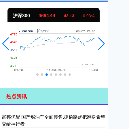
沪深300
4694.44
北
43.13
0.93%
热点资讯
富邦优配 国产燃油车全面停售,捷豹路虎把翻身希望
交给神行者