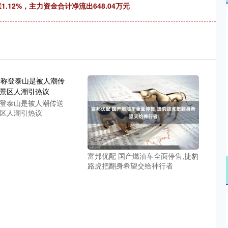
1.12%，主力资金合计净流出648.04万元
深证成指
14311.01
02%
200.89
1.42%
称登泰山是被人潮传送
景区人潮引热议
富邦优配 国产燃油车全面停售,捷豹
路虎把翻身希望交给神行者