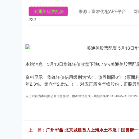
美通美股票配资
来源：富农优配APP平台
网
222
本站消息，5月13日华锋转债收盘下跌0.19%美通美股票配资，报
资料显示，华锋转债信用级别为“A-”，债券期限6年（票面利率
年2.3%、第六年2.8%。），对应正股名华锋股份，正股最新
以上内容为本站据公开信息整理，由AI算法生成（网信算备3101043457103012
上一篇：
广州华鑫 北京城建首入上海水土不服！国誉府一