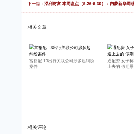
下一篇：
泓利财富 本周盘点（5.26-5.30）：内蒙新华周涨
上证指数
3940.04
.40
2.13%
39.68
1.
相关文章
富裕配 T3出行关联公司涉多起纠纷
通配资 女子
案件
上去的 假期
相关评论