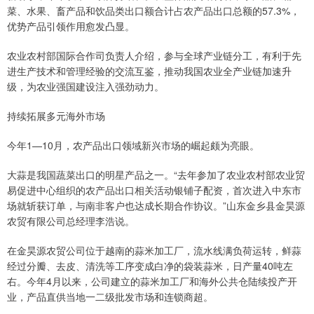
菜、水果、畜产品和饮品类出口额合计占农产品出口总额的57.3%，
优势产品引领作用愈发凸显。
农业农村部国际合作司负责人介绍，参与全球产业链分工，有利于先
进生产技术和管理经验的交流互鉴，推动我国农业全产业链加速升
级，为农业强国建设注入强劲动力。
持续拓展多元海外市场
今年1—10月，农产品出口领域新兴市场的崛起颇为亮眼。
大蒜是我国蔬菜出口的明星产品之一。“去年参加了农业农村部农业贸
易促进中心组织的农产品出口相关活动银铺子配资，首次进入中东市
场就斩获订单，与南非客户也达成长期合作协议。”山东金乡县金昊源
农贸有限公司总经理李浩说。
在金昊源农贸公司位于越南的蒜米加工厂，流水线满负荷运转，鲜蒜
经过分瓣、去皮、清洗等工序变成白净的袋装蒜米，日产量40吨左
右。今年4月以来，公司建立的蒜米加工厂和海外公共仓陆续投产开
业，产品直供当地一二级批发市场和连锁商超。