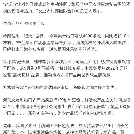
“这是农业对外开放成就的生动注脚，彰显了中国农业应对复杂国际环
境的韧性与活力。”农业农村部国际合作司负责人表示。
优势产品引领作用凸显
岭南佳果，“圈粉”世界。“今年累计出口荔枝4000多吨，同比增长18%
左右。”中荔集团市场总监黎焯锋介绍，我国荔枝的外观和风味俱佳，
已经打出了海外知名度，通常是国外采购商的首选。
“我们有妃子笑、桂味等多个荔枝品种，可满足不同口感层次需求银铺
子配资，从5月到9月不断档。”黎焯锋介绍，中荔集团从2022年开始
经营“荔枝花旦”品牌，推动地方农特产品向世界级品牌跨越。
将水果等农产品“锁鲜”送达国际市场，考验跟时间赛跑的能力。
海关总署对出口农产品实施“5+2”预约查验，鲜活农产品通关时间压缩
50%；中国出口信用保险公司推出“农产品出口专项保单”，覆盖150多
个国家……一系列务实举措，为农产品漂洋过海搭建快车道。
去年，我国水果出口额同比增长超两成，成为拉动农产品出口增长的
新引擎，今年以来继续保持增长。从整体品类结构看，水产品、蔬