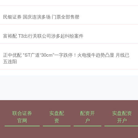
民银证券 国庆连演多场 门票全部售罄
富裕配 T3出行关联公司涉多起纠纷案件
正中优配 *ST广道“30cm”一字跌停！火电慢牛趋势凸显 月线已
五连阳
联合证券
实盘配
配资开
实盘配资
官网
资
户
开户