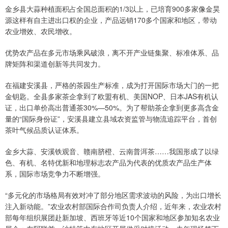
金乡县大蒜种植面积占全国总面积的1/3以上，已培育900多家像金昊
源这样有自主进出口权的企业，产品远销170多个国家和地区，带动
农业增效、农民增收。
优势农产品在多元市场乘风破浪，离不开产业链集聚、标准体系、品
牌矩阵和渠道创新等共同发力。
在福建安溪县，严格的茶园生产标准，成为打开国际市场大门的一把
金钥匙。全县多家茶企拿到了欧盟有机、美国NOP、日本JAS有机认
证，出口单价高出普通茶30%—50%。为了帮助茶企拿到更多高含金
量的“国际身份证”，安溪县建立县域农资监管与物流追踪平台，首创
茶叶气候品质认证体系。
金乡大蒜、安溪铁观音、赣南脐橙、云南普洱茶……我国形成了以绿
色、有机、名特优新和地理标志农产品为代表的优质农产品生产体
系，国际市场竞争力不断增强。
“多元化的市场格局有效对冲了部分地区需求波动的风险，为出口增长
注入新动能。”农业农村部国际合作司负责人介绍，近年来，农业农村
部每年组织展团赴新加坡、西班牙等近10个国家和地区参加知名农业