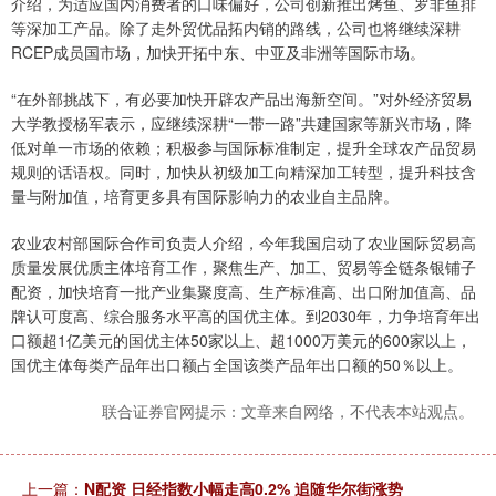
介绍，为适应国内消费者的口味偏好，公司创新推出烤鱼、罗非鱼排
等深加工产品。除了走外贸优品拓内销的路线，公司也将继续深耕
RCEP成员国市场，加快开拓中东、中亚及非洲等国际市场。
“在外部挑战下，有必要加快开辟农产品出海新空间。”对外经济贸易
大学教授杨军表示，应继续深耕“一带一路”共建国家等新兴市场，降
低对单一市场的依赖；积极参与国际标准制定，提升全球农产品贸易
规则的话语权。同时，加快从初级加工向精深加工转型，提升科技含
量与附加值，培育更多具有国际影响力的农业自主品牌。
农业农村部国际合作司负责人介绍，今年我国启动了农业国际贸易高
质量发展优质主体培育工作，聚焦生产、加工、贸易等全链条银铺子
配资，加快培育一批产业集聚度高、生产标准高、出口附加值高、品
牌认可度高、综合服务水平高的国优主体。到2030年，力争培育年出
口额超1亿美元的国优主体50家以上、超1000万美元的600家以上，
国优主体每类产品年出口额占全国该类产品年出口额的50％以上。
联合证券官网提示：文章来自网络，不代表本站观点。
上一篇：
N配资 日经指数小幅走高0.2% 追随华尔街涨势