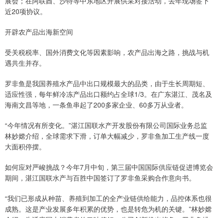
展会；在阿联酋、沙特等中东地区开展供采对接活动，去年现场签下
近20项协议。
开辟农产品出海新空间
受关税税率、国外消费文化等因素影响，农产品出海之路，挑战与机
遇共生并存。
罗非鱼是我国养殖水产品中出口规模最大的品类，由于生长周期短、
适应性强，每年鲜冷冻产品出口额约占全球1/3。在广东湛江、茂名及
海南文昌等地，一条鱼串起了200多家企业、60多万从业者。
“今年情况有所变化。”湛江国联水产开发股份有限公司国际业务总监
林妙嫦介绍，全球需求下滑，订单大幅减少，罗非鱼加工生产线一度
大面积停摆。
如何应对严峻挑战？今年7月中旬，第三届中国国际供应链促进博览会
期间，湛江国联水产与百胜中国签订了罗非鱼采购合作意向书。
“我们已形成从种苗、养殖到加工的全产业链供给能力，品控体系也很
成熟。这是产业发展多年积累的优势，也是转危为机的关键。”林妙嫦