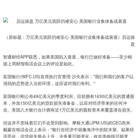
（原标题：万亿美元筑防仍难安心 美国银行业集体备战衰退）启运操
盘
智通财经APP获悉，如果美国陷入衰退，银行已做好准备——至少根
据上周财报电话会议上的评论是如此。
富国银行(WFC.US)首席执行官查理·沙夫表示："我们和我们的客户以
强劲的态势进入当前环境，这应该对我们有利。"
富国银行刚公布49亿美元的季度利润，目前拥有1630亿美元的普通股
本，外加150亿美元的贷款损失准备金，以应对经济带来的任何冲
击。美国八大银行合计拥有近1万亿美元的股权资本来覆盖潜在损失。
但这并不意味着它们不会受到影响。摩根大通(JPM.US)的CEO杰米·
戴蒙在电话会议上表示："银行在经济中就像海洋中的软木塞。如果经
济恶化，信贷损失将会上升，业务量可能变化，收益率曲线可能变