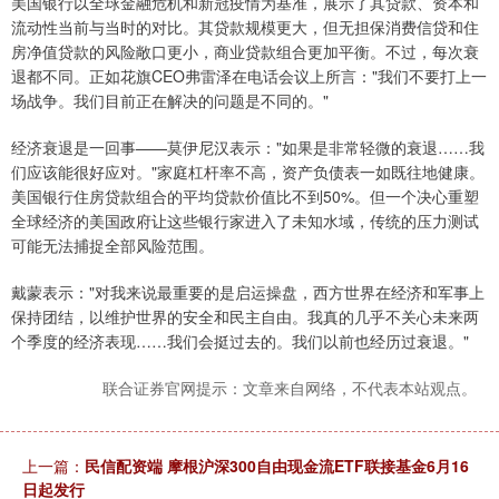
美国银行以全球金融危机和新冠疫情为基准，展示了其贷款、资本和
流动性当前与当时的对比。其贷款规模更大，但无担保消费信贷和住
房净值贷款的风险敞口更小，商业贷款组合更加平衡。不过，每次衰
退都不同。正如花旗CEO弗雷泽在电话会议上所言："我们不要打上一
场战争。我们目前正在解决的问题是不同的。"
经济衰退是一回事——莫伊尼汉表示："如果是非常轻微的衰退……我
们应该能很好应对。"家庭杠杆率不高，资产负债表一如既往地健康。
美国银行住房贷款组合的平均贷款价值比不到50%。但一个决心重塑
全球经济的美国政府让这些银行家进入了未知水域，传统的压力测试
可能无法捕捉全部风险范围。
戴蒙表示："对我来说最重要的是启运操盘，西方世界在经济和军事上
保持团结，以维护世界的安全和民主自由。我真的几乎不关心未来两
个季度的经济表现……我们会挺过去的。我们以前也经历过衰退。"
联合证券官网提示：文章来自网络，不代表本站观点。
上一篇：
民信配资端 摩根沪深300自由现金流ETF联接基金6月16
日起发行