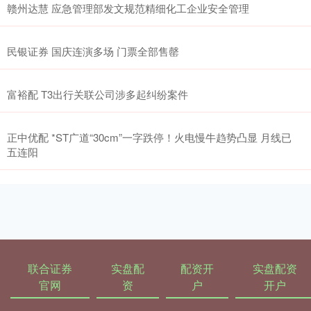
赣州达慧 应急管理部发文规范精细化工企业安全管理
民银证券 国庆连演多场 门票全部售罄
富裕配 T3出行关联公司涉多起纠纷案件
正中优配 *ST广道“30cm”一字跌停！火电慢牛趋势凸显 月线已
五连阳
联合证券
实盘配
配资开
实盘配资
官网
资
户
开户