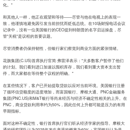
化。"
和其他人一样，他正在观望和等待——尽管与他在电视上的表现一
致，他谨慎地避免因引发当前担忧而贬低总统。在10场财报电话会议
记录中，没有一位美国银行的CEO提到特朗普的名字启运操盘，尽
管"关税"是议程的首要议题。
尽管消费者仍保持韧性，但银行家们察觉到商业方面的紧张情绪。
花旗集团(C.US)首席执行官简·弗雷泽表示："大多数客户暂停了他们
的计划。我们看到进口加速以囤积库存，我们看到重大资本支出暂
停，而大家都在等待整个议程的明确。"
在某些情况下，客户已开始提取贷款以应对当前环境。美国银行注册
了循环信贷额度的适度增加，而富国银行、摩根大通、PNC金融服务
集团(PNC.US)和M&T银行等尚未经历与经济不确定性相关的上升。在
PNC，商业贷款利用率约为50%，因此任何上升都可能是压力的有用
早期指标。
面对这种不确定性，银行首席执行官们听从经济学家的指导。摩根大
通的研究团队认为2025年发生衰退的概率为60%；富国银行认为是