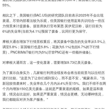
55%。
相比之下，美国银行(BAC.US)的研究团队目前表示2025年不会出现
衰退。尽管内部看法较为乐观，但美国银行使用蓝筹共识结合一些压
力情景来计提拨备。据首席执行官布莱恩·莫伊尼汉称，该行目前为
6%的失业率(当前为4.1%)预留了拨备，比同行更为保守。
摩根大通在增加下行情景权重后，将其拨备中隐含的失业率从5.5%上
调至5.8%；富国银行也是5.8%；花旗为5.1%(包括6.7%的下行情
景)，PNC和M&T银行均为5%(尽管PNC还有一些额外储备)。
对摩根大通而言，这一变化显著，需要增加9.73亿美元拨备。
为了展示自身实力，几家银行利用业绩发布会将当前前景与以往经历
进行比较。"这是为了让你们感到安心，而不是不安，"戴蒙表示。"当
新冠疫情袭来时，失业率在几个月内从4%升至15%。我们不得不在两
个月内增加150亿美元拨备...这就是严重衰退的规模。如果是温和衰
退，情况会比这好。如果是严重衰退，情况会更糟。无论哪种情况，
我们都能应对并为客户服务。"