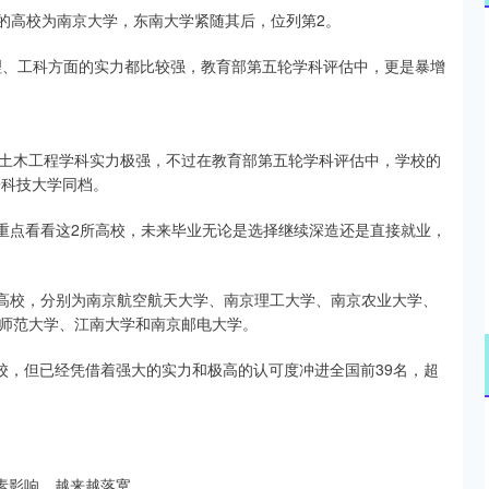
1的高校为南京大学，东南大学紧随其后，位列第2。
沪深300
4694.44
.42%
43.13
0.93%
、理、工科方面的实力都比较强，教育部第五轮学科评估中，更是暴增
土木工程学科实力极强，不过在教育部第五轮学科评估中，学校的
子科技大学同档。
可以重点看看这2所高校，未来毕业无论是选择继续深造还是直接就业，
一流高校，分别为南京航空航天大学、南京理工大学、南京农业大学、
师范大学、江南大学和南京邮电大学。
校，但已经凭借着强大的实力和极高的认可度冲进全国前39名，超
素影响，越来越落寞。