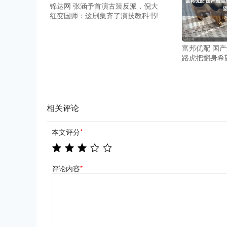
锦达网 张涵予首演古装反派，倪大
红变国师：这剧集齐了演技教科书!
富邦优配 国
路虎把翻身希
相关评论
本文评分
*
评论内容
*