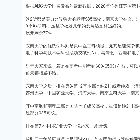
根据ABC大学排名发布的最新数据，2026年位列江苏省第
深证成指
14311.01
.68
1.02%
200.89
1
这2所都是实力比较强大的老牌985高校，南京大学在文
9个A+学科，足见学校这几年的发展还是相当好的。
展开剩余77%
东南大学的优势学科则是集中在工科领域，尤其是建筑学和
电子科学与技术学科也成功突破到A+，与清北、西电和电
对于大家来说，若是在高考中能考到600-650分左右，
前景都相当不错。
东南大学之后，排在第3-第12基本都是纯211或者纯双
苏州大学、中国矿业大学、河海大学、南京医科大学、南京
其中南航和南理工都是国防七子成员高校，虽仅是纯211高
过部分985高校。
排在第7的中国矿业大学，说起来非常遗憾。
放到三十年前可算得上是顶游211，如今因为行业等种种因