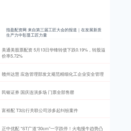
指盈配资网 来自第三届工匠大会的报道｜在发展新质
生产力中彰显工匠力量
美通美股票配资 5月13日华锋转债下跌0.19%，转股溢
价率5.72%
赣州达慧 应急管理部发文规范精细化工企业安全管理
民银证券 国庆连演多场 门票全部售罄
富裕配 T3出行关联公司涉多起纠纷案件
正中优配 *ST广道“30cm”一字跌停！火电慢牛趋势凸