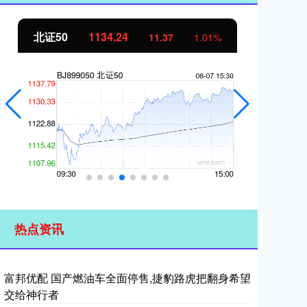
北证50
1134.24
创
11.37
1.01%
热点资讯
富邦优配 国产燃油车全面停售,捷豹路虎把翻身希望
交给神行者