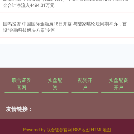
金合计净流入4494.31万元
国鸣投资 中国国际金融展18日开幕 与陆家嘴论坛同期举办，首
设“金融科技解决方案”专区
联合证券
实盘配
配资开
实盘配资
官网
资
户
开户
友情链接：
Powered by
联合证券官网
RSS地图
HTML地图