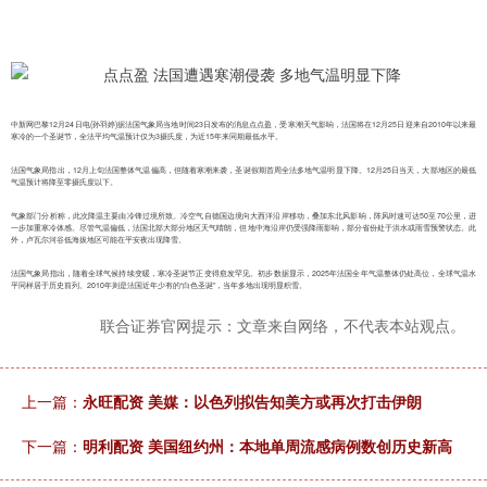
中新网巴黎12月24日电(孙羽婷)据法国气象局当地时间23日发布的消息点点盈，受寒潮天气影响，法国将在12月25日迎来自2010年以来最
寒冷的一个圣诞节，全法平均气温预计仅为3摄氏度，为近15年来同期最低水平。
法国气象局指出，12月上旬法国整体气温偏高，但随着寒潮来袭，圣诞假期首周全法多地气温明显下降。12月25日当天，大部地区的最低
气温预计将降至零摄氏度以下。
气象部门分析称，此次降温主要由冷锋过境所致。冷空气自德国边境向大西洋沿岸移动，叠加东北风影响，阵风时速可达50至70公里，进
一步加重寒冷体感。尽管气温偏低，法国北部大部分地区天气晴朗，但地中海沿岸仍受强降雨影响，部分省份处于洪水或雨雪预警状态。此
外，卢瓦尔河谷低海拔地区可能在平安夜出现降雪。
法国气象局指出，随着全球气候持续变暖，寒冷圣诞节正变得愈发罕见。初步数据显示，2025年法国全年气温整体仍处高位，全球气温水
平同样居于历史前列。2010年则是法国近年少有的“白色圣诞”，当年多地出现明显积雪。
联合证券官网提示：文章来自网络，不代表本站观点。
上一篇：
永旺配资 美媒：以色列拟告知美方或再次打击伊朗
下一篇：
明利配资 美国纽约州：本地单周流感病例数创历史新高