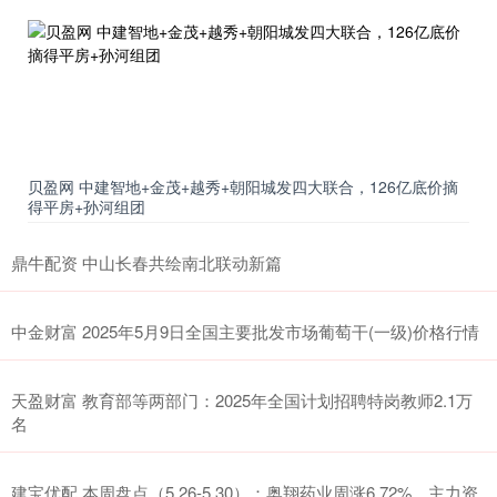
贝盈网 中建智地+金茂+越秀+朝阳城发四大联合，126亿底价摘
得平房+孙河组团
鼎牛配资 中山长春共绘南北联动新篇
中金财富 2025年5月9日全国主要批发市场葡萄干(一级)价格行情
天盈财富 教育部等两部门：2025年全国计划招聘特岗教师2.1万
名
建宝优配 本周盘点（5.26-5.30）：奥翔药业周涨6.72%，主力资