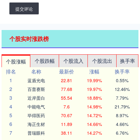
提交评论
个股实时涨跌榜
个股跌幅
个股流入
个股流出
换手率
个股涨幅
排名
名称
最新价
涨幅
换手率
1
蓝盾光电
22.81
19.99%
0.55%
2
百普赛斯
77.68
19.97%
12.46%
3
近岸蛋白
55.54
18.88%
7.79%
4
中能电气
7.6
14.98%
21.79%
5
毕得医药
70.67
14.72%
8.97%
6
海正生材
11.89
14.66%
4.66%
7
普瑞眼科
38.11
14.27%
6.76%