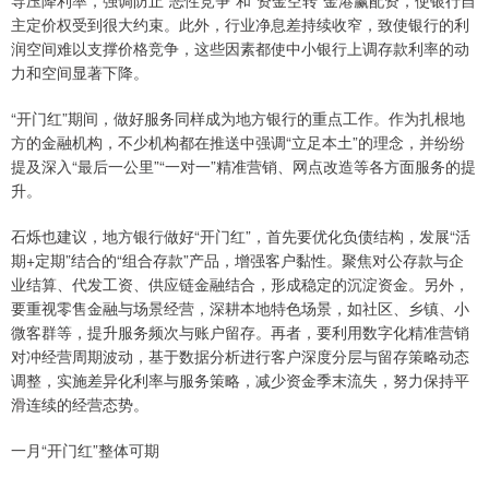
导压降利率，强调防止“恶性竞争”和“资金空转”金港赢配资，使银行自
主定价权受到很大约束。此外，行业净息差持续收窄，致使银行的利
润空间难以支撑价格竞争，这些因素都使中小银行上调存款利率的动
力和空间显著下降。
“开门红”期间，做好服务同样成为地方银行的重点工作。作为扎根地
方的金融机构，不少机构都在推送中强调“立足本土”的理念，并纷纷
提及深入“最后一公里”“一对一”精准营销、网点改造等各方面服务的提
升。
石烁也建议，地方银行做好“开门红”，首先要优化负债结构，发展“活
期+定期”结合的“组合存款”产品，增强客户黏性。聚焦对公存款与企
业结算、代发工资、供应链金融结合，形成稳定的沉淀资金。另外，
要重视零售金融与场景经营，深耕本地特色场景，如社区、乡镇、小
微客群等，提升服务频次与账户留存。再者，要利用数字化精准营销
对冲经营周期波动，基于数据分析进行客户深度分层与留存策略动态
调整，实施差异化利率与服务策略，减少资金季末流失，努力保持平
滑连续的经营态势。
一月“开门红”整体可期