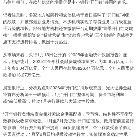
与往年相似，存款与信贷的增量仍是中小银行“开门红”共同的追求。
记者注意到，多家地方城商行和农信机构于近日擂响了“开门红”冲刺
的战鼓，并披露最新业务情况。不少机构实现了存贷业务百万级甚至
千万级的增长。部分地方机构还在微信平台定期披露“首季开门红龙虎
榜”，根据“组织资金”“贷款营销”和“贷款客户营销”三个指标的完成率为
旗下支行进行排名，氛围十分热烈。
从市场来看，央行1月15日公开的《2025年金融统计数据报告》显
示，初步统计，2025年全年社会融资规模增量累计为35.6万亿元，比
上年多3.34万亿元。全年人民币存款增加26.41万亿元，全年人民币贷
款增加16.27万亿元。
展望银行业，分析观点对2026年“开门红”持乐观态度。光大证券金融
业首席分析师王一峰预计，1月“开门红”整体可期。资金市场利率
或“前低后高”，推动1月央行继续加大流动性投放。
“开年银行负债端资金相对紧缺金港赢配资，季节性、结构性不平衡导
致存款吸收需求较强。1月至2月受贷款‘开门红’投放、政府债前置发行
等影响，银行资产端扩张提速；而负债端居民、企业存款受春节假期
等因素扰动，1月至2月日均规模波动性较大，负债端资金稳定性承