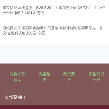
建宝优配 本周盘点（5.26-5.30）：奥翔药业周涨6.72%，主力资
金合计净流入4494.31万元
国鸣投资 中国国际金融展18日开幕 与陆家嘴论坛同期举办，首
设“金融科技解决方案”专区
联合证券
实盘配
配资开
实盘配资
官网
资
户
开户
友情链接：