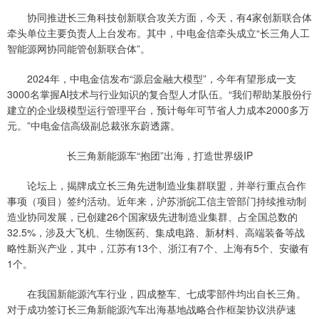
协同推进长三角科技创新联合攻关方面，今天，有4家创新联合体
牵头单位主要负责人上台发布。其中，中电金信牵头成立“长三角人工
智能源网协同能管创新联合体”。
2024年，中电金信发布“源启金融大模型”，今年有望形成一支
3000名掌握AI技术与行业知识的复合型人才队伍。“我们帮助某股份行
建立的企业级模型运行管理平台，预计每年可节省人力成本2000多万
元。”中电金信高级副总裁张东蔚透露。
长三角新能源车“抱团”出海，打造世界级IP
论坛上，揭牌成立长三角先进制造业集群联盟，并举行重点合作
事项（项目）签约活动。近年来，沪苏浙皖工信主管部门持续推动制
造业协同发展，已创建26个国家级先进制造业集群、占全国总数的
32.5%，涉及大飞机、生物医药、集成电路、新材料、高端装备等战
略性新兴产业，其中，江苏有13个、浙江有7个、上海有5个、安徽有
1个。
在我国新能源汽车行业，四成整车、七成零部件均出自长三角。
对于成功签订长三角新能源汽车出海基地战略合作框架协议洪萨速