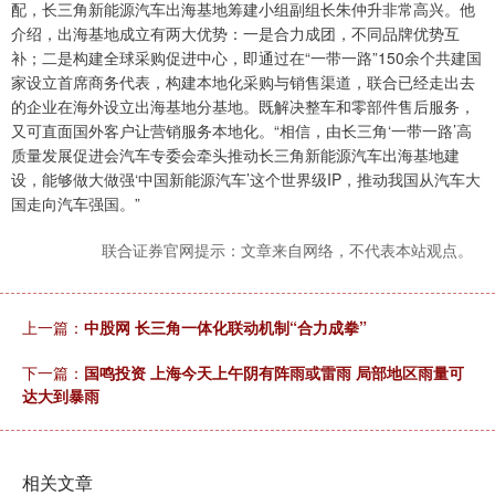
配，长三角新能源汽车出海基地筹建小组副组长朱仲升非常高兴。他
介绍，出海基地成立有两大优势：一是合力成团，不同品牌优势互
补；二是构建全球采购促进中心，即通过在“一带一路”150余个共建国
家设立首席商务代表，构建本地化采购与销售渠道，联合已经走出去
的企业在海外设立出海基地分基地。既解决整车和零部件售后服务，
又可直面国外客户让营销服务本地化。“相信，由长三角‘一带一路’高
质量发展促进会汽车专委会牵头推动长三角新能源汽车出海基地建
设，能够做大做强‘中国新能源汽车’这个世界级IP，推动我国从汽车大
国走向汽车强国。”
联合证券官网提示：文章来自网络，不代表本站观点。
上一篇：
中股网 长三角一体化联动机制“合力成拳”
下一篇：
国鸣投资 上海今天上午阴有阵雨或雷雨 局部地区雨量可
达大到暴雨
相关文章