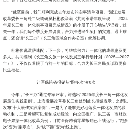
“截至目前，我们顺利完成去年发布的实事清单项目。”浙江发展
改革委长三角处二级调研员杜彬俊举着《共同承诺年度呈现——2024
年度长三角一体化实事项目完成情况》的小册子开心地告诉记者，过
去一年，我们每个季度开展调度，合力推进民生项目的实施。遇上难
点，还会请“长三办”（长三角区域合作办公室）统筹协调。
杜彬俊说洪萨速配，下一步，将继续努力让一体化的成果惠及更
多人。共同编制《长三角文旅一体化发展三年行动计划（2025—2027
年）》，不仅仅着眼于当前一年的目标，合力为长三角民众谋取更多
民生福祉。
让医保跨省报销从“跑多次”变0次
今年，“长三办”通过专家评审，评选出“2025年度长三角一体化发
展最佳实践案例”。上海发展改革委长三角处副处长胡巍表示，之所以
发布“十大最佳实践案例”，一是为了能够更好地落实一体化发展的联
动机制，二是希望可以复制成功经验，向全国推广。以三省一市财政
电子票据一体化改革为例，目前医保跨省零星报销已上线运行，“跑多
次”变为“跑零次”、从“线下跑”变为“线上跑”。