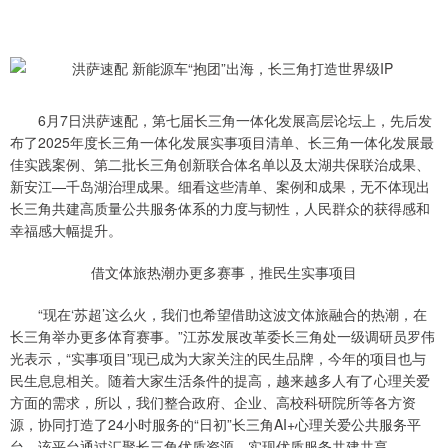
6月7日洪萨速配，第七届长三角一体化发展高层论坛上，先后发
布了2025年度长三角一体化发展实事项目清单、长三角一体化发展最
佳实践案例、第二批长三角创新联合体名单以及太湖共保联治成果、
新安江—千岛湖治理成果。细看这些清单、案例和成果，无不体现出
长三角共建高质量公共服务体系的力度与韧性，人民群众的获得感和
幸福感大幅提升。
借文体旅热潮办更多赛事，推民生实事项目
“现在‘苏超’这么火，我们也希望借助这波文体旅融合的热潮，在
长三角举办更多体育赛事。”江苏发展改革委长三角处一级调研员罗伟
光表示，“实事项目”现已成为大家关注的民生品牌，今年的项目也与
民生息息相关。随着大家生活条件的提高，越来越多人有了心理关爱
方面的需求，所以，我们整合政府、企业、高校科研院所等各方资
源，协同打造了24小时服务的“日初”长三角AI+心理关爱公共服务平
台。该平台通过汇聚长三角优质资源，实现优质服务共建共享。