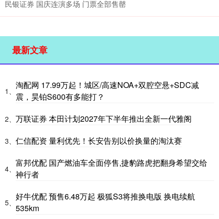
民银证券 国庆连演多场 门票全部售罄
最新文章
淘配网 17.99万起！城区/高速NOA+双腔空悬+SDC减
1、
震，昊铂S600有多能打？
万联证券 本田计划2027年下半年推出全新一代雅阁
2、
仁信配资 量利优先！长安告别以价换量的淘汰赛
3、
富邦优配 国产燃油车全面停售,捷豹路虎把翻身希望交给
4、
神行者
好牛优配 预售6.48万起 极狐S3将推换电版 换电续航
5、
535km