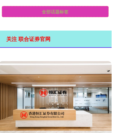
全部话题标签
关注 联合证券官网