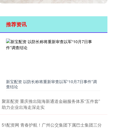
推荐资讯
新宝配资 以防长称将重新审查以军“10月7日事件”调
查结论
聚富配资 重庆推出陆海新通道金融服务体系“五件套”
助力企业出海走深走实
51配资网 青春护航！广州公交集团下属巴士集团三分