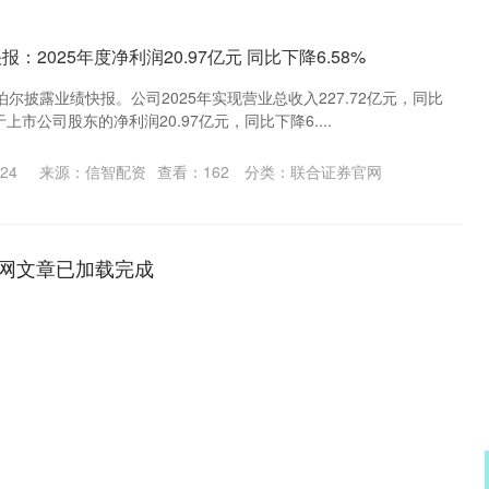
：2025年度净利润20.97亿元 同比下降6.58%
尔披露业绩快报。公司2025年实现营业总收入227.72亿元，同比
于上市公司股东的净利润20.97亿元，同比下降6....
24
来源：信智配资
查看：
162
分类：
联合证券官网
网文章已加载完成