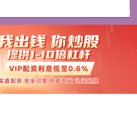
证券官网
实盘配资
配资开户
实盘配资开户