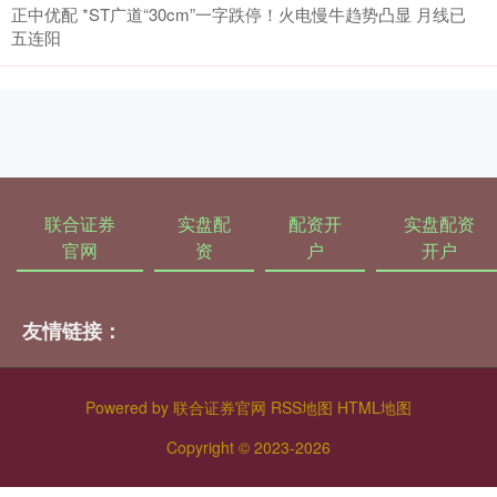
正中优配 *ST广道“30cm”一字跌停！火电慢牛趋势凸显 月线已
五连阳
联合证券
实盘配
配资开
实盘配资
官网
资
户
开户
友情链接：
Powered by
联合证券官网
RSS地图
HTML地图
Copyright
© 2023-2026