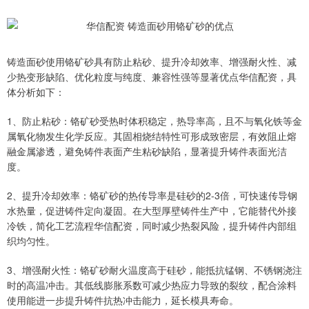
铸造面砂使用铬矿砂具有防止粘砂、提升冷却效率、增强耐火性、减
少热变形缺陷、优化粒度与纯度、兼容性强等显著优点华信配资，具
体分析如下：
1、防止粘砂：铬矿砂受热时体积稳定，热导率高，且不与氧化铁等金
属氧化物发生化学反应。其固相烧结特性可形成致密层，有效阻止熔
融金属渗透，避免铸件表面产生粘砂缺陷，显著提升铸件表面光洁
度。
2、提升冷却效率：铬矿砂的热传导率是硅砂的2-3倍，可快速传导钢
水热量，促进铸件定向凝固。在大型厚壁铸件生产中，它能替代外接
冷铁，简化工艺流程华信配资，同时减少热裂风险，提升铸件内部组
织均匀性。
3、增强耐火性：铬矿砂耐火温度高于硅砂，能抵抗锰钢、不锈钢浇注
时的高温冲击。其低线膨胀系数可减少热应力导致的裂纹，配合涂料
使用能进一步提升铸件抗热冲击能力，延长模具寿命。