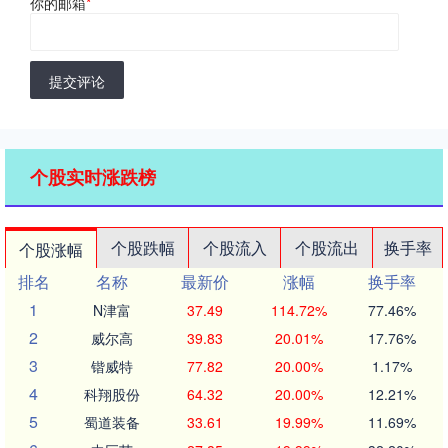
你的邮箱
*
提交评论
个股实时涨跌榜
个股跌幅
个股流入
个股流出
换手率
个股涨幅
排名
名称
最新价
涨幅
换手率
1
N津富
37.49
114.72%
77.46%
2
威尔高
39.83
20.01%
17.76%
3
锴威特
77.82
20.00%
1.17%
4
科翔股份
64.32
20.00%
12.21%
5
蜀道装备
33.61
19.99%
11.69%