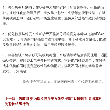
4、减少热变形缺陷：在型砂中添加铬矿砂可配置铸钢件、生铁的面
砂，通过优化热传导路径，有效防止脉纹、夹砂等热变形缺陷。在球
墨铸铁铸造中，铬矿砂能平衡温度梯度，避免局部过热导致的砂型膨
胀。
5、优化粒度与纯度：铬矿砂经严格筛分后粒度分布科学（如AFS45-
50标准），可确保型砂强度与透气性平衡。其干砂水分含量低，能避
免杂质对铸件质量的影响，适用于精密铸造场景。
6、兼容性强：铬矿砂可与呋喃树脂、水玻璃等粘结剂协同使用，适配
壳型铸造、覆膜砂工艺等多种铸造方式。它还能与硅砂混合，在保持
成本优势的同时提升型砂性能华信配资，满足不同材料的铸造需求。
发布于：河南省
联合证券官网提示：文章来自网络，不代表本站观点。
上一篇：
倍顺网 委内瑞拉驳斥美方凭空捏造“太阳集团”并将其列
为恐怖组织行为