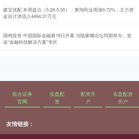
建宝优配 本周盘点（5.26-5.30）：奥翔药业周涨6.72%，主力资
金合计净流入4494.31万元
国鸣投资 中国国际金融展18日开幕 与陆家嘴论坛同期举办，首
设“金融科技解决方案”专区
联合证券
实盘配
配资开
实盘配资
官网
资
户
开户
友情链接：