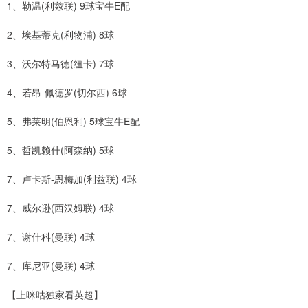
1、勒温(利兹联) 9球宝牛E配
2、埃基蒂克(利物浦) 8球
3、沃尔特马德(纽卡) 7球
4、若昂-佩德罗(切尔西) 6球
5、弗莱明(伯恩利) 5球宝牛E配
5、哲凯赖什(阿森纳) 5球
7、卢卡斯-恩梅加(利兹联) 4球
7、威尔逊(西汉姆联) 4球
7、谢什科(曼联) 4球
7、库尼亚(曼联) 4球
【上咪咕独家看英超】