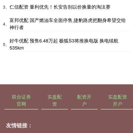
仁信配资 量利优先！长安告别以价换量的淘汰赛
3、
富邦优配 国产燃油车全面停售,捷豹路虎把翻身希望交给
4、
神行者
好牛优配 预售6.48万起 极狐S3将推换电版 换电续航
5、
535km
联合证券
实盘配
配资开
实盘配资
官网
资
户
开户
友情链接：