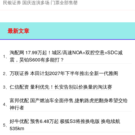
民银证券 国庆连演多场 门票全部售罄
最新文章
淘配网 17.99万起！城区/高速NOA+双腔空悬+SDC减
1、
震，昊铂S600有多能打？
万联证券 本田计划2027年下半年推出全新一代雅阁
2、
仁信配资 量利优先！长安告别以价换量的淘汰赛
3、
富邦优配 国产燃油车全面停售,捷豹路虎把翻身希望交给
4、
神行者
好牛优配 预售6.48万起 极狐S3将推换电版 换电续航
5、
535km