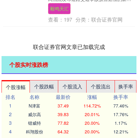
释，自6月30日起在全国范围内要被强制
毅鸣天汇
施....
查看：
197
分类：
联合证券官网
联合证券官网文章已加载完成
个股实时涨跌榜
个股跌幅
个股流入
个股流出
换手率
个股涨幅
排名
名称
最新价
涨幅
换手率
1
N津富
37.49
114.72%
77.46%
2
威尔高
39.83
20.01%
17.76%
3
锴威特
77.82
20.00%
1.17%
4
科翔股份
64.32
20.00%
12.21%