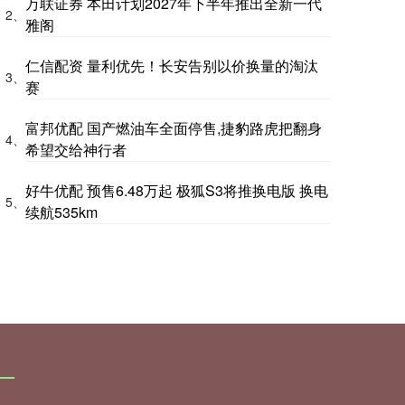
万联证券 本田计划2027年下半年推出全新一代
2、
雅阁
仁信配资 量利优先！长安告别以价换量的淘汰
3、
赛
富邦优配 国产燃油车全面停售,捷豹路虎把翻身
4、
希望交给神行者
好牛优配 预售6.48万起 极狐S3将推换电版 换电
5、
续航535km