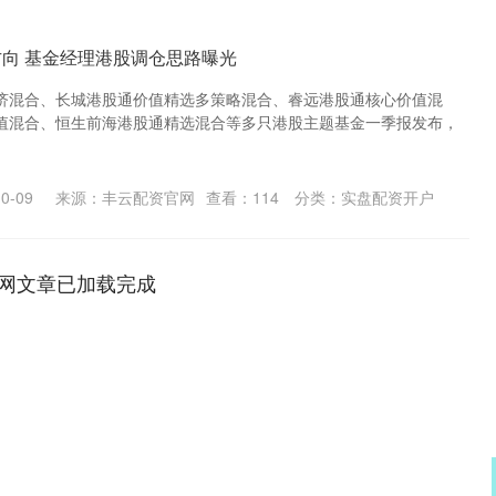
方向 基金经理港股调仓思路曝光
济混合、长城港股通价值精选多策略混合、睿远港股通核心价值混
值混合、恒生前海港股通精选混合等多只港股主题基金一季报发布，
0-09
来源：丰云配资官网
查看：
114
分类：
实盘配资开户
网文章已加载完成