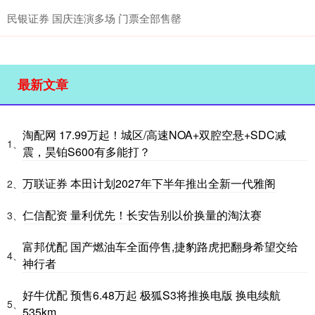
民银证券 国庆连演多场 门票全部售罄
最新文章
淘配网 17.99万起！城区/高速NOA+双腔空悬+SDC减
1、
震，昊铂S600有多能打？
万联证券 本田计划2027年下半年推出全新一代雅阁
2、
仁信配资 量利优先！长安告别以价换量的淘汰赛
3、
富邦优配 国产燃油车全面停售,捷豹路虎把翻身希望交给
4、
神行者
好牛优配 预售6.48万起 极狐S3将推换电版 换电续航
5、
535km