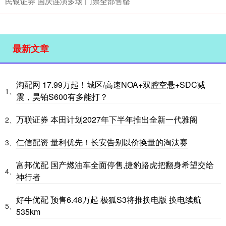
民银证券 国庆连演多场 门票全部售罄
最新文章
淘配网 17.99万起！城区/高速NOA+双腔空悬+SDC减
1、
震，昊铂S600有多能打？
万联证券 本田计划2027年下半年推出全新一代雅阁
2、
仁信配资 量利优先！长安告别以价换量的淘汰赛
3、
富邦优配 国产燃油车全面停售,捷豹路虎把翻身希望交给
4、
神行者
好牛优配 预售6.48万起 极狐S3将推换电版 换电续航
5、
535km