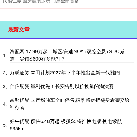
民银证券 国庆连演多场 门票全部售罄
最新文章
淘配网 17.99万起！城区/高速NOA+双腔空悬+SDC减
1、
震，昊铂S600有多能打？
万联证券 本田计划2027年下半年推出全新一代雅阁
2、
仁信配资 量利优先！长安告别以价换量的淘汰赛
3、
富邦优配 国产燃油车全面停售,捷豹路虎把翻身希望交给
4、
神行者
好牛优配 预售6.48万起 极狐S3将推换电版 换电续航
5、
535km