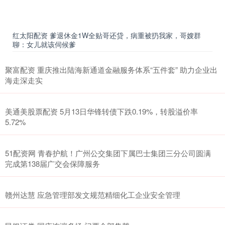
红太阳配资 爹退休金1W全贴哥还贷，病重被扔我家，哥嫂群
聊：女儿就该伺候爹
聚富配资 重庆推出陆海新通道金融服务体系“五件套” 助力企业出
海走深走实
美通美股票配资 5月13日华锋转债下跌0.19%，转股溢价率
5.72%
51配资网 青春护航！广州公交集团下属巴士集团三分公司圆满
完成第138届广交会保障服务
赣州达慧 应急管理部发文规范精细化工企业安全管理