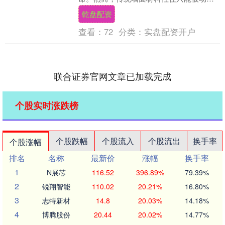
护，无法应对持续释放的室内污染。今
乾盘配资
天，我们将深入探讨....
查看：
72
分类：
实盘配资开户
联合证券官网文章已加载完成
个股实时涨跌榜
个股跌幅
个股流入
个股流出
换手率
个股涨幅
排名
名称
最新价
涨幅
换手率
1
N展芯
116.52
396.89%
79.39%
2
锐翔智能
110.02
20.21%
16.80%
3
志特新材
14.8
20.03%
14.18%
4
博腾股份
20.44
20.02%
14.77%