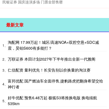
民银证券 国庆连演多场 门票全部售罄
最新文章
淘配网 17.99万起！城区/高速NOA+双腔空悬+SDC减
1、
震，昊铂S600有多能打？
万联证券 本田计划2027年下半年推出全新一代雅阁
2、
仁信配资 量利优先！长安告别以价换量的淘汰赛
3、
富邦优配 国产燃油车全面停售,捷豹路虎把翻身希望交给
4、
神行者
好牛优配 预售6.48万起 极狐S3将推换电版 换电续航
5、
535km