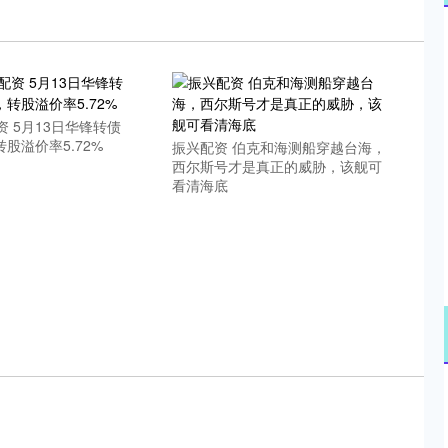
沪深300
4646.89
.08%
-11.26
-0.24%
 5月13日华锋转债
转股溢价率5.72%
振兴配资 伯克和海测船穿越台海，
西尔斯号才是真正的威胁，该舰可
看清海底