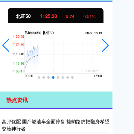
北证50
1125.20
创
5.74
0.51%
热点资讯
富邦优配 国产燃油车全面停售,捷豹路虎把翻身希望
交给神行者