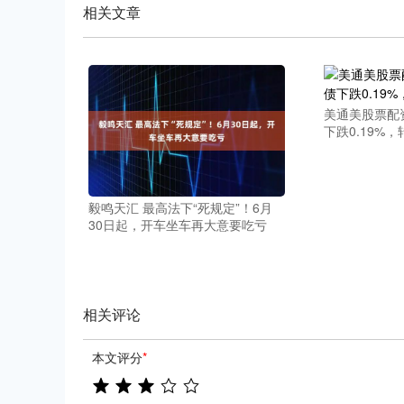
相关文章
深证成指
14133.36
.16
0.34%
-10.85
-0
美通美股票配资
下跌0.19%，
毅鸣天汇 最高法下“死规定”！6月
30日起，开车坐车再大意要吃亏
相关评论
本文评分
*