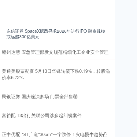
东信证券 SpaceX据悉寻求2026年进行IPO 融资规模
或远超300亿美元
赣州达慧 应急管理部发文规范精细化工企业安全管理
美通美股票配资 5月13日华锋转债下跌0.19%，转股溢
价率5.72%
民银证券 国庆连演多场 门票全部售罄
富裕配 T3出行关联公司涉多起纠纷案件
正中优配 *ST广道“30cm”一字跌停！火电慢牛趋势凸