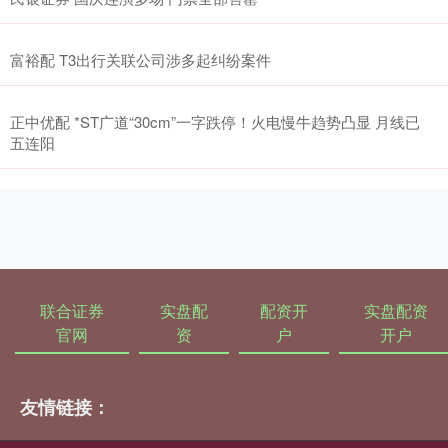
富裕配 T3出行关联公司涉多起纠纷案件
正中优配 *ST广道“30cm”一字跌停！火电慢牛趋势凸显 月线已
五连阳
联合证券
实盘配
配资开
实盘配资
官网
资
户
开户
友情链接：