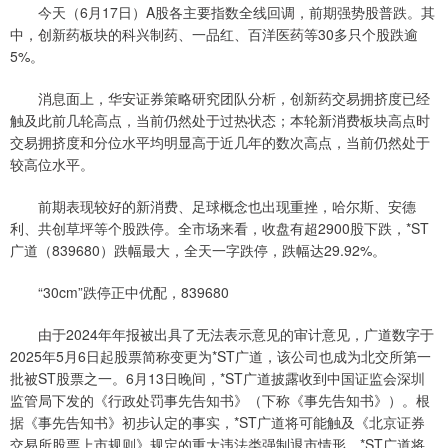
今天（6月17日）A股各主要指数全线回调，前期强势股普跌。其
中，创新药板块的科兴制药、一品红、百洋医药等30多只个股跌逾
5%。
消息面上，华安证券策略研究团队分析，创新药交易拥挤度已经
触及此前几轮高点，当前仍然处于过热状态；本轮新消费板块高点时
交易拥挤度和分位水平均明显高于近几年的数次高点，当前仍然处于
较高位水平。
前期表现较好的新消费、足球概念也出现重挫，哈尔斯、安德
利、共创草坪等个股跌停。全市场来看，收盘有超2900股下跌，*ST
广道（839680）跌幅最大，全天一字跌停，跌幅达29.92%。
“30cm”跌停正中优配，839680
由于2024年年报被出具了无法表示意见的审计意见，广道数字于
2025年5月6日起股票简称变更为*ST广道，该公司也成为北交所第一
批被ST股票之一。6月13日晚间，*ST广道披露收到中国证监会深圳
监管局下发的《行政处罚事先告知书》（下称《事先告知书》）。根
据《事先告知书》初步认定的事实，*ST广道将可能触及《北京证券
交易所股票上市规则》规定的重大违法类强制退市情形。*ST广道将