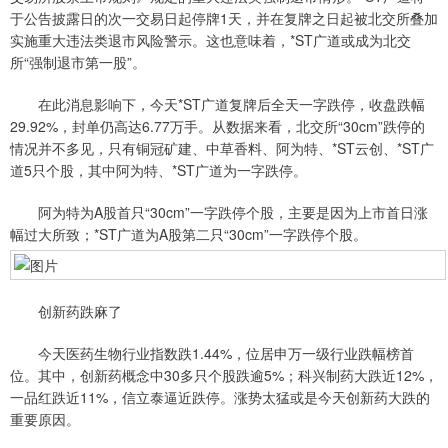
于公告披露日的次一交易日起停牌1天，并在复牌之日起被北交所叠加
实施重大违法类退市风险警示。这也意味着，*ST广道或成为北交
所“强制退市第一股”。
在此消息影响下，今天*ST广道复牌后全天一字跌停，收盘跌幅
29.92%，封单仍高达6.77万手。从数据来看，北交所“30cm”跌停的
情况并不多见，只有铜冠矿建、中草香料、阿为特、*ST云创、*ST广
道5只个股，其中阿为特、*ST广道为一字跌停。
阿为特为A股首只“30cm”一字跌停个股，主要是因为上市首日涨
幅过大所致；*ST广道为A股第二只“30cm”一字跌停个股。
创新药跌麻了
今天医药生物行业指数跌1.44%，位居申万一级行业跌幅榜首
位。其中，创新药概念中30多只个股跌逾5%；科兴制药大跌近12%，
一品红跌近11%，信立泰逼近跌停。涨势太猛或是今天创新药大跌的
重要原因。