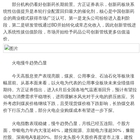
部分机构仍看好创新药长期前景。方正证券表示，创新药板块系
统性估值提升是本轮行业配置回归最大的催化剂，核心是中国创新药
企的商业模式获得市场广泛认可。第一是龙头公司纷纷进入盈利阶
段，第二是研发管线通过BD开始转化成常态化收入，因此创新管线进
入系统性拔估值阶段，市场开始给予药品公司创新管线更多估值溢
价。
火电慢牛趋势凸显
今天高股息资产表现亮眼，煤炭、公用事业、石油石化等板块涨
幅居前。从基本面来看，以火电为代表的公用事业板块未来业绩值得
期待。方正证券指出，进入6月后全国各地气温逐渐回升，预计有望拉
动电力消费需求平稳增长，进而缓解水风光对于火电的挤压效应。另
外考虑到煤炭价格继续下跌，且受现货煤价格下跌影响，长协煤交易
价下行压力凸显，部分火电企业购煤成本有望进一步下探。
火电指数表现稳健，慢牛趋势凸显，月线已经五连阳。个股方
面，华银电力年内大涨近46%，建投能源、京能电力涨超30%，豫能
控股、深南电A涨超20%。部分龙头股今天股价再度逆市上涨，建投