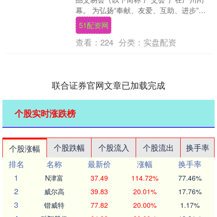
幕。 为弘扬“奉献、友爱、互助、进步”的
志愿精神，助力这场全球贸易盛会高效运
51配资网
转....
查看：
224
分类：
实盘配资
联合证券官网文章已加载完成
个股实时涨跌榜
个股跌幅
个股流入
个股流出
换手率
个股涨幅
排名
名称
最新价
涨幅
换手率
1
N津富
37.49
114.72%
77.46%
2
威尔高
39.83
20.01%
17.76%
3
锴威特
77.82
20.00%
1.17%