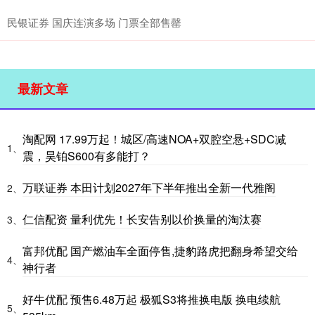
民银证券 国庆连演多场 门票全部售罄
最新文章
淘配网 17.99万起！城区/高速NOA+双腔空悬+SDC减
1、
震，昊铂S600有多能打？
万联证券 本田计划2027年下半年推出全新一代雅阁
2、
仁信配资 量利优先！长安告别以价换量的淘汰赛
3、
富邦优配 国产燃油车全面停售,捷豹路虎把翻身希望交给
4、
神行者
好牛优配 预售6.48万起 极狐S3将推换电版 换电续航
5、