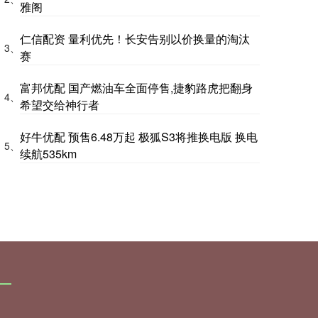
雅阁
仁信配资 量利优先！长安告别以价换量的淘汰
3、
赛
富邦优配 国产燃油车全面停售,捷豹路虎把翻身
4、
希望交给神行者
好牛优配 预售6.48万起 极狐S3将推换电版 换电
5、
续航535km