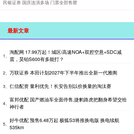
民银证券 国庆连演多场 门票全部售罄
最新文章
淘配网 17.99万起！城区/高速NOA+双腔空悬+SDC减
1、
震，昊铂S600有多能打？
万联证券 本田计划2027年下半年推出全新一代雅阁
2、
仁信配资 量利优先！长安告别以价换量的淘汰赛
3、
富邦优配 国产燃油车全面停售,捷豹路虎把翻身希望交给
4、
神行者
好牛优配 预售6.48万起 极狐S3将推换电版 换电续航
5、
535km