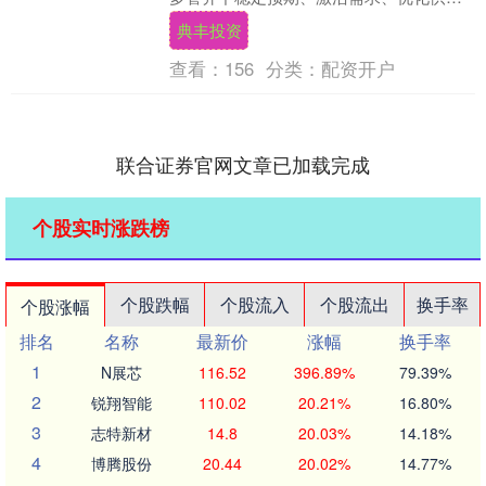
给、化解风险，更大力度推动房地产市场
典丰投资
止跌回稳。接受证券....
查看：
156
分类：
配资开户
联合证券官网文章已加载完成
个股实时涨跌榜
个股跌幅
个股流入
个股流出
换手率
个股涨幅
排名
名称
最新价
涨幅
换手率
1
N展芯
116.52
396.89%
79.39%
2
锐翔智能
110.02
20.21%
16.80%
3
志特新材
14.8
20.03%
14.18%
4
博腾股份
20.44
20.02%
14.77%