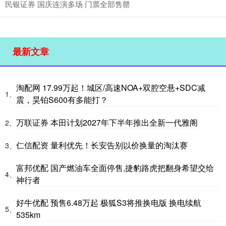
民银证券 国庆连演多场 门票全部售罄
最新文章
淘配网 17.99万起！城区/高速NOA+双腔空悬+SDC减
1、
震，昊铂S600有多能打？
万联证券 本田计划2027年下半年推出全新一代雅阁
2、
仁信配资 量利优先！长安告别以价换量的淘汰赛
3、
富邦优配 国产燃油车全面停售,捷豹路虎把翻身希望交给
4、
神行者
好牛优配 预售6.48万起 极狐S3将推换电版 换电续航
5、
535km