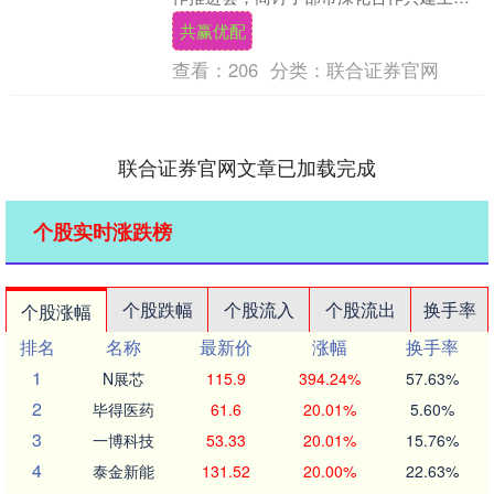
海洋大学2025—2026年重点任务，共同支
共赢优配
持学....
查看：
206
分类：
联合证券官网
联合证券官网文章已加载完成
个股实时涨跌榜
个股跌幅
个股流入
个股流出
换手率
个股涨幅
排名
名称
最新价
涨幅
换手率
1
N展芯
115.9
394.24%
57.63%
2
毕得医药
61.6
20.01%
5.60%
3
一博科技
53.33
20.01%
15.76%
4
泰金新能
131.52
20.00%
22.63%