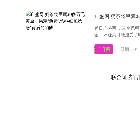
广盛网 奶茶袋里藏3
近日广盛网 ，云南昆
金，怀疑其可能遭受了电
广升网
日期：01-
联合证券官