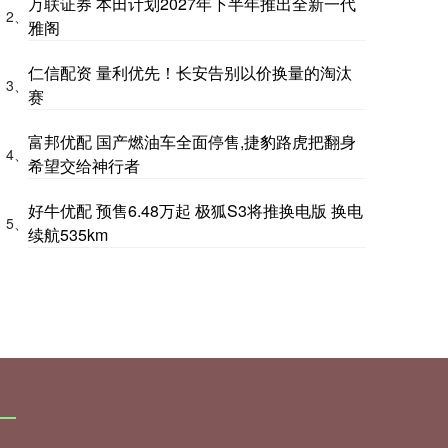
万联证券 本田计划2027年下半年推出全新一代
2、
雅阁
仁信配资 量利优先！长安告别以价换量的淘汰
3、
赛
富邦优配 国产燃油车全面停售,捷豹路虎把翻身
4、
希望交给神行者
好牛优配 预售6.48万起 极狐S3将推换电版 换电
5、
续航535km