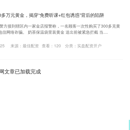
0多万元黄金，揭穿“免费听课+红包诱惑”背后的陷阱
明警方接到辖区内一家金店报警称，一名顾客一次性购买了300多克黄
信网络诈骗。 奶茶保温袋里装黄金 送出前被紧急拦截 当....
25
来源：最佳配资
查看：
120
分类：
实盘配资开户
网文章已加载完成