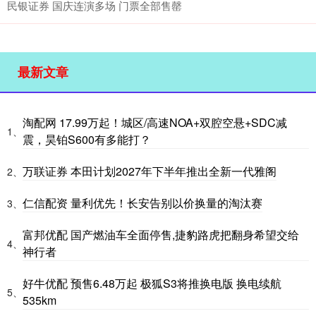
民银证券 国庆连演多场 门票全部售罄
最新文章
淘配网 17.99万起！城区/高速NOA+双腔空悬+SDC减
1、
震，昊铂S600有多能打？
万联证券 本田计划2027年下半年推出全新一代雅阁
2、
仁信配资 量利优先！长安告别以价换量的淘汰赛
3、
富邦优配 国产燃油车全面停售,捷豹路虎把翻身希望交给
4、
神行者
好牛优配 预售6.48万起 极狐S3将推换电版 换电续航
5、
535km