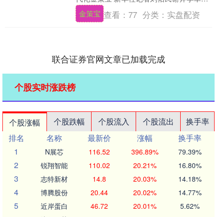
在坦桑尼亚莫罗戈罗省杜图米镇的稻田
金策宝
查看：
77
分类：
实盘配资
里，当地....
联合证券官网文章已加载完成
个股实时涨跌榜
个股跌幅
个股流入
个股流出
换手率
个股涨幅
排名
名称
最新价
涨幅
换手率
1
N展芯
116.52
396.89%
79.39%
2
锐翔智能
110.02
20.21%
16.80%
3
志特新材
14.8
20.03%
14.18%
4
博腾股份
20.44
20.02%
14.77%
5
近岸蛋白
46.72
20.01%
5.62%