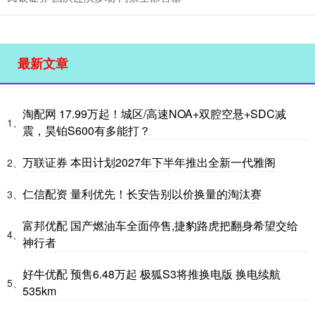
最新文章
淘配网 17.99万起！城区/高速NOA+双腔空悬+SDC减
1、
震，昊铂S600有多能打？
万联证券 本田计划2027年下半年推出全新一代雅阁
2、
仁信配资 量利优先！长安告别以价换量的淘汰赛
3、
富邦优配 国产燃油车全面停售,捷豹路虎把翻身希望交给
4、
神行者
好牛优配 预售6.48万起 极狐S3将推换电版 换电续航
5、
535km