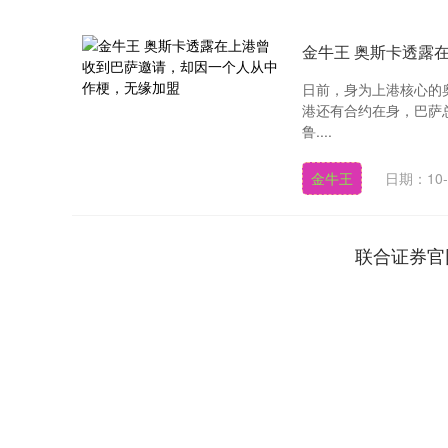
金牛王 奥斯卡透露
日前，身为上港核心的
港还有合约在身，巴萨
鲁....
金牛王
日期：10-
联合证券官