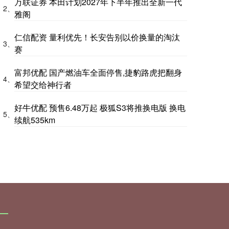
万联证券 本田计划2027年下半年推出全新一代
2、
雅阁
仁信配资 量利优先！长安告别以价换量的淘汰
3、
赛
富邦优配 国产燃油车全面停售,捷豹路虎把翻身
4、
希望交给神行者
好牛优配 预售6.48万起 极狐S3将推换电版 换电
5、
续航535km