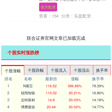
能齐全！ 地址：龙穴大道孖沙三涌旁 车
俊升配资
位：近10....
查看：
154
分类：
实盘配资
联合证券官网文章已加载完成
个股实时涨跌榜
个股跌幅
个股流入
个股流出
换手率
个股涨幅
排名
名称
最新价
涨幅
换手率
1
N展芯
116.52
396.89%
79.39%
2
锐翔智能
110.02
20.21%
16.80%
3
志特新材
14.8
20.03%
14.18%
4
博腾股份
20.44
20.02%
14.77%