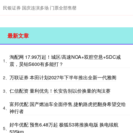
民银证券 国庆连演多场 门票全部售罄
最新文章
淘配网 17.99万起！城区/高速NOA+双腔空悬+SDC减
1、
震，昊铂S600有多能打？
万联证券 本田计划2027年下半年推出全新一代雅阁
2、
仁信配资 量利优先！长安告别以价换量的淘汰赛
3、
富邦优配 国产燃油车全面停售,捷豹路虎把翻身希望交给
4、
神行者
好牛优配 预售6.48万起 极狐S3将推换电版 换电续航
5、
535km