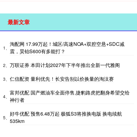
最新文章
淘配网 17.99万起！城区/高速NOA+双腔空悬+SDC减
1、
震，昊铂S600有多能打？
万联证券 本田计划2027年下半年推出全新一代雅阁
2、
仁信配资 量利优先！长安告别以价换量的淘汰赛
3、
富邦优配 国产燃油车全面停售,捷豹路虎把翻身希望交给
4、
神行者
好牛优配 预售6.48万起 极狐S3将推换电版 换电续航
5、
535km