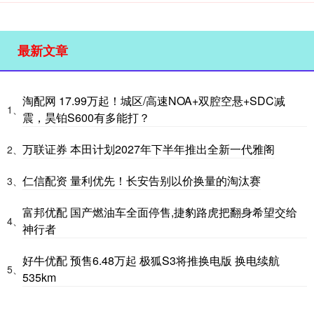
最新文章
淘配网 17.99万起！城区/高速NOA+双腔空悬+SDC减
1、
震，昊铂S600有多能打？
万联证券 本田计划2027年下半年推出全新一代雅阁
2、
仁信配资 量利优先！长安告别以价换量的淘汰赛
3、
富邦优配 国产燃油车全面停售,捷豹路虎把翻身希望交给
4、
神行者
好牛优配 预售6.48万起 极狐S3将推换电版 换电续航
5、
535km