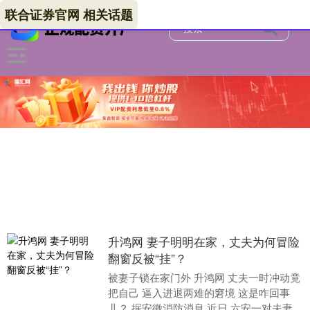
联合证券官网 相关话题
升鸿网 妻子明明在家，丈夫为何冒险
翻窗反被“挂”？
被妻子锁在家门外 升鸿网 丈夫一时冲动竟
把自己 逼入进退两难的窘境 这是咋回事
儿？ 据安徽消防消息 近日 六安一对夫妻拌