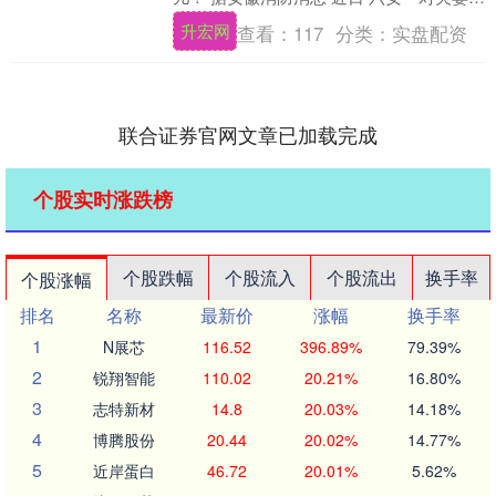
嘴闹别扭 门被妻子反锁 丈夫情急之下
升宏网
查看：
117
分类：
实盘配资
竟....
联合证券官网文章已加载完成
个股实时涨跌榜
个股跌幅
个股流入
个股流出
换手率
个股涨幅
排名
名称
最新价
涨幅
换手率
1
N展芯
116.52
396.89%
79.39%
2
锐翔智能
110.02
20.21%
16.80%
3
志特新材
14.8
20.03%
14.18%
4
博腾股份
20.44
20.02%
14.77%
5
近岸蛋白
46.72
20.01%
5.62%