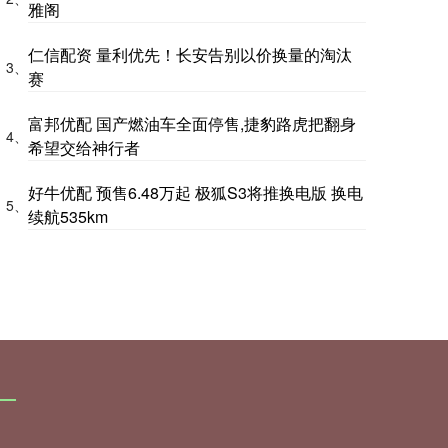
雅阁
仁信配资 量利优先！长安告别以价换量的淘汰
3、
赛
富邦优配 国产燃油车全面停售,捷豹路虎把翻身
4、
希望交给神行者
好牛优配 预售6.48万起 极狐S3将推换电版 换电
5、
续航535km