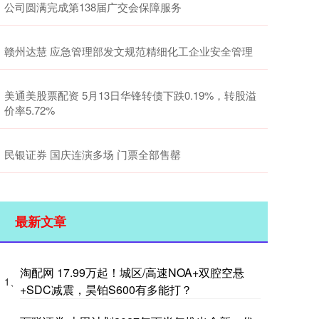
公司圆满完成第138届广交会保障服务
赣州达慧 应急管理部发文规范精细化工企业安全管理
美通美股票配资 5月13日华锋转债下跌0.19%，转股溢
价率5.72%
民银证券 国庆连演多场 门票全部售罄
最新文章
淘配网 17.99万起！城区/高速NOA+双腔空悬
1、
+SDC减震，昊铂S600有多能打？