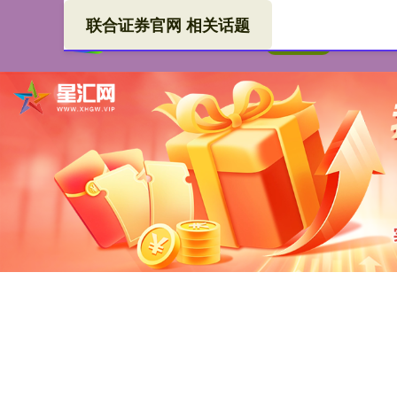
联合证券官网 相关话题
联合
首页