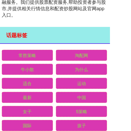
融服务。我们提供股票配资服务,帮助投资者参与股
市,并提供相关行情信息和配资炒股网站及官网app
入口。
话题标签
常胜策略
淘配网
牛小散
为什么
适合
运动
最新
中国
女子
5策略
国际
孩子