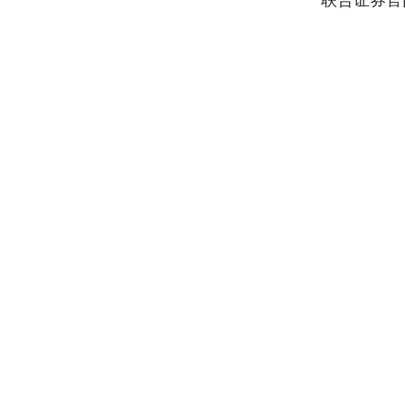
上证指数
3900.35
00
-0.01%
21.92
0.