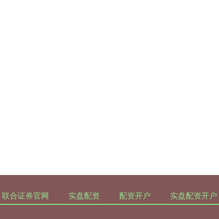
联合证券官网
实盘配资
配资开户
实盘配资开户