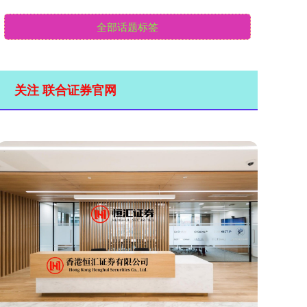
全部话题标签
关注 联合证券官网