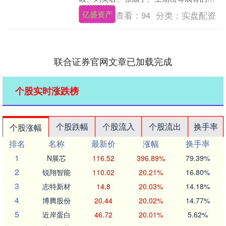
装大剧，刚登陆央视八套黄金档就火力全
亿盛资产
查看：
94
分类：
实盘配资
开，首....
联合证券官网文章已加载完成
个股实时涨跌榜
个股跌幅
个股流入
个股流出
换手率
个股涨幅
排名
名称
最新价
涨幅
换手率
1
N展芯
116.52
396.89%
79.39%
2
锐翔智能
110.02
20.21%
16.80%
3
志特新材
14.8
20.03%
14.18%
4
博腾股份
20.44
20.02%
14.77%
5
近岸蛋白
46.72
20.01%
5.62%