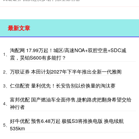
最新文章
淘配网 17.99万起！城区/高速NOA+双腔空悬+SDC减
1、
震，昊铂S600有多能打？
万联证券 本田计划2027年下半年推出全新一代雅阁
2、
仁信配资 量利优先！长安告别以价换量的淘汰赛
3、
富邦优配 国产燃油车全面停售,捷豹路虎把翻身希望交给
4、
神行者
好牛优配 预售6.48万起 极狐S3将推换电版 换电续航
5、
535km