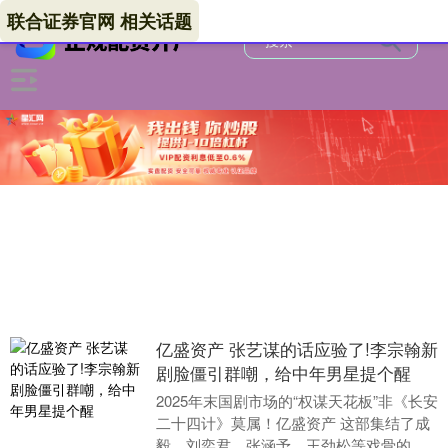
联合证券官网 相关话题
亿盛资产 张艺谋的话应验了!李宗翰新
剧脸僵引群嘲，给中年男星提个醒
2025年末国剧市场的“权谋天花板”非《长安
二十四计》莫属！亿盛资产 这部集结了成
毅、刘奕君、张涵予、王劲松等戏骨的古