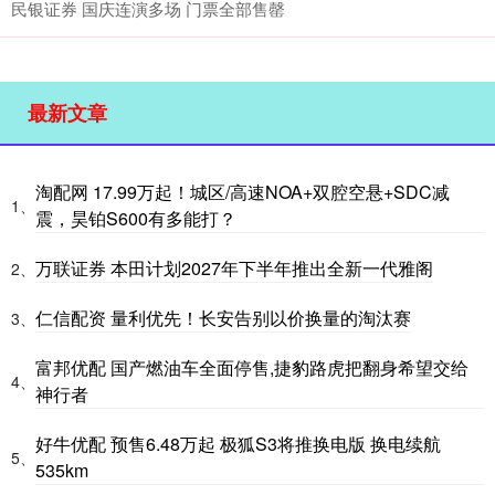
民银证券 国庆连演多场 门票全部售罄
最新文章
淘配网 17.99万起！城区/高速NOA+双腔空悬+SDC减
1、
震，昊铂S600有多能打？
万联证券 本田计划2027年下半年推出全新一代雅阁
2、
仁信配资 量利优先！长安告别以价换量的淘汰赛
3、
富邦优配 国产燃油车全面停售,捷豹路虎把翻身希望交给
4、
神行者
好牛优配 预售6.48万起 极狐S3将推换电版 换电续航
5、
535km