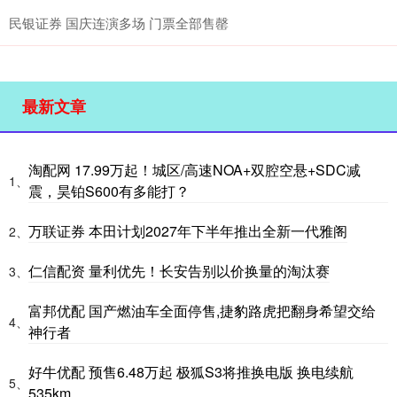
民银证券 国庆连演多场 门票全部售罄
最新文章
淘配网 17.99万起！城区/高速NOA+双腔空悬+SDC减
1、
震，昊铂S600有多能打？
万联证券 本田计划2027年下半年推出全新一代雅阁
2、
仁信配资 量利优先！长安告别以价换量的淘汰赛
3、
富邦优配 国产燃油车全面停售,捷豹路虎把翻身希望交给
4、
神行者
好牛优配 预售6.48万起 极狐S3将推换电版 换电续航
5、
535km