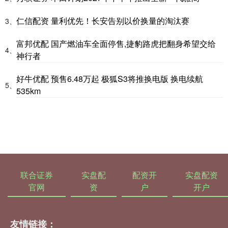
仁信配资 量利优先！长安告别以价换量的淘汰赛
3、
富邦优配 国产燃油车全面停售,捷豹路虎把翻身希望交给
4、
神行者
好牛优配 预售6.48万起 极狐S3将推换电版 换电续航
5、
535km
联合证券
实盘配
配资开
实盘配资
官网
资
户
开户
友情链接：