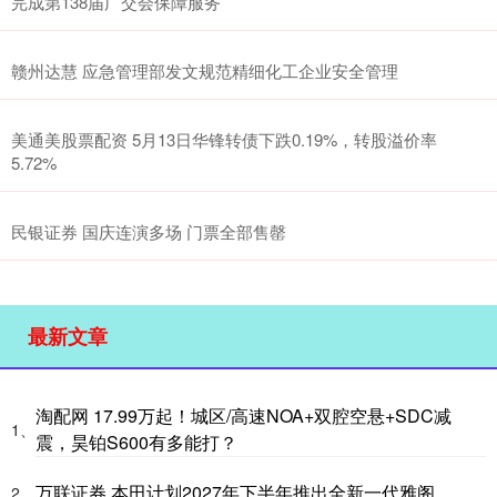
完成第138届广交会保障服务
赣州达慧 应急管理部发文规范精细化工企业安全管理
美通美股票配资 5月13日华锋转债下跌0.19%，转股溢价率
5.72%
民银证券 国庆连演多场 门票全部售罄
最新文章
淘配网 17.99万起！城区/高速NOA+双腔空悬+SDC减
1、
震，昊铂S600有多能打？
万联证券 本田计划2027年下半年推出全新一代雅阁
2、