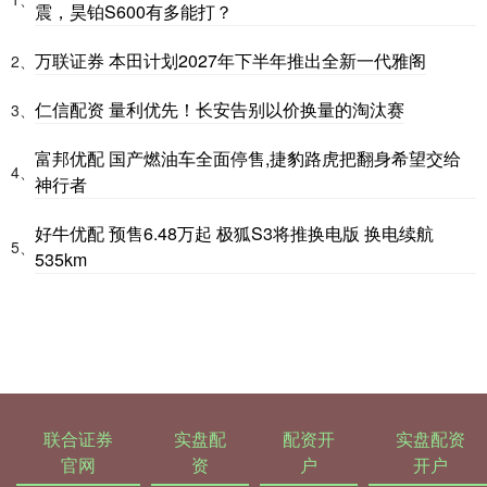
震，昊铂S600有多能打？
万联证券 本田计划2027年下半年推出全新一代雅阁
2、
仁信配资 量利优先！长安告别以价换量的淘汰赛
3、
富邦优配 国产燃油车全面停售,捷豹路虎把翻身希望交给
4、
神行者
好牛优配 预售6.48万起 极狐S3将推换电版 换电续航
5、
535km
联合证券
实盘配
配资开
实盘配资
官网
资
户
开户